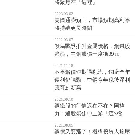
將聚焦在「這裡」
2023.03.02
美國通膨頑固，市場預期高利率
將持續更長時間
2022.03.07
俄烏戰爭推升金屬價格，鋼鐵股
強漲，中鋼股價一度衝39元
2021.11.18
不畏鋼價短期遇亂流，鋼廠全年
獲利仍強勁，中鋼今年稅後淨利
應可創新高
2021.09.10
鋼鐵股的行情還在不在？阿格
力：選股聚焦中上游「這3檔」
2021.08.05
鋼價又要漲了！機構投資人施壓