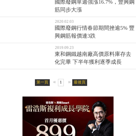
國際廢鋼單週強漲16.7%，豐興鋼
筋同步大漲
2020.02.03
國際廢鋼行情春節期間挫逾5% 豐
興鋼筋報價連3跌
2019.09.23
東和鋼鐵越南廠高價原料庫存去
化完畢 下半年獲利逐季成長
«
»
第一頁
1
最後頁