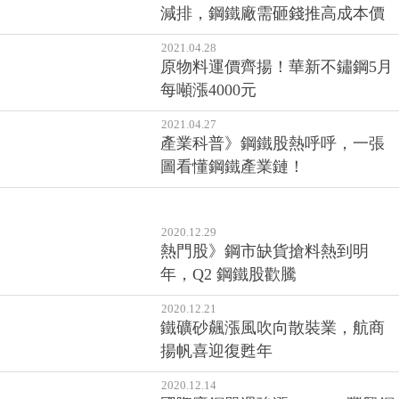
減排，鋼鐵廠需砸錢推高成本價
2021.04.28
原物料運價齊揚！華新不鏽鋼5月
每噸漲4000元
2021.04.27
產業科普》鋼鐵股熱呼呼，一張
圖看懂鋼鐵產業鏈！
2020.12.29
熱門股》鋼市缺貨搶料熱到明
年，Q2 鋼鐵股歡騰
2020.12.21
鐵礦砂飆漲風吹向散裝業，航商
揚帆喜迎復甦年
2020.12.14