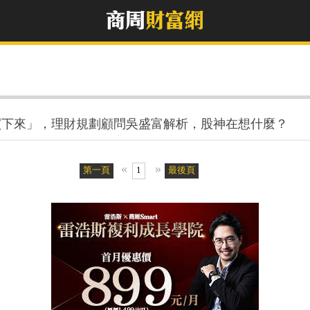
買下來」，理財規劃顧問吳盛富解析，股神在想什麼？
«
»
第一頁
1
最後頁