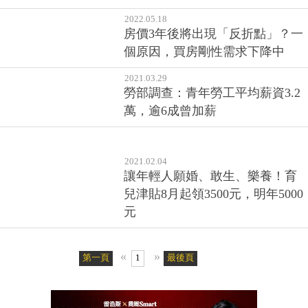
2022.05.18
房價3年後將出現「反折點」？一
個原因，買房剛性需求下降中
2021.03.29
勞部調查：青年勞工平均薪資3.2
萬，逾6成曾加薪
2021.02.04
讓年輕人願婚、敢生、樂養！育
兒津貼8月起領3500元，明年5000
元
«
»
第一頁
1
最後頁