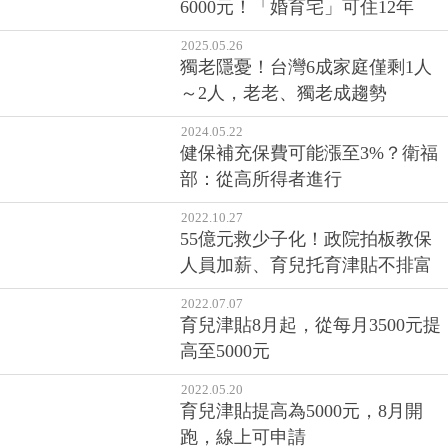
6000元！「婚育宅」可住12年
2025.05.26
獨老隱憂！台灣6成家庭僅剩1人
～2人，老老、獨老成趨勢
2024.05.22
健保補充保費可能漲至3%？衛福
部：從高所得者進行
2022.10.27
55億元救少子化！政院拍板教保
人員加薪、育兒托育津貼不排富
2022.07.07
育兒津貼8月起，從每月3500元提
高至5000元
2022.05.20
育兒津貼提高為5000元，8月開
跑，線上可申請