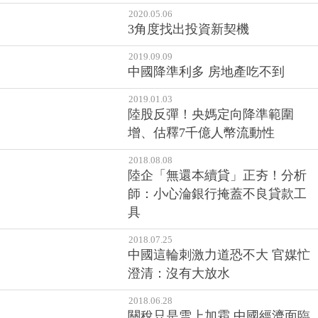
2020.05.06
3角度找出投資新契機
2019.09.09
中國降準利多 房地產吃不到
2019.01.03
陸股反彈！央媽定向降準範圍
增、估釋7千億人幣流動性
2018.08.08
陸企「無還本續貸」正夯！分析
師：小心淪銀行掩蓋不良貸款工
具
2018.07.25
中國這輪刺激力道恐不大 官媒忙
澄清：沒有大放水
2018.06.28
關稅只是雪上加霜 中國經濟面臨