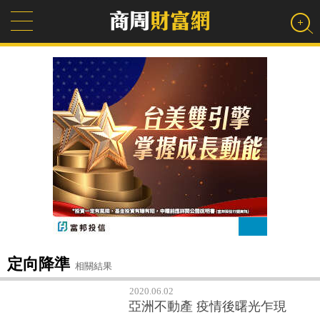
定向降準
相關結果
2020.06.02
亞洲不動產 疫情後曙光乍現