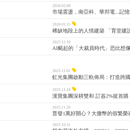
2026.02.09
市場震盪，南亞科、華邦電...
2026.01.15
稀缺地段上的人情建築 「育堂建
2025.12.10
AI颳起的「大裁員時代」恐比想
2025.12.02
虹光集團啟動三軌佈局：打造跨國
2025.11.24
漢寶集團深耕雙和 訂簽2%挺首購
2025.11.20
普發1萬好開心？大撒幣的假繁榮
2025.10.31