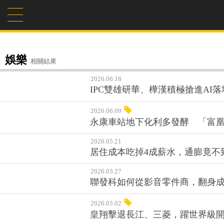
娛樂
相關結果
2026.06.18
IPC雙雄研華、樺漢積極搶進AI落
2026.06.09
永康車站地下化利多發酵 「富
2026.05.21
居住成本吃掉4成薪水，通膨竟不
2026.03.27
聯發科如何從影音零件商，翻身成為
2026.03.02
皇翔擊退長江、三菱，躍世界級