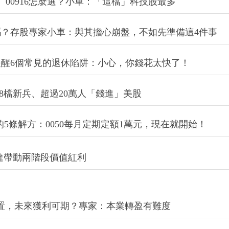
24、00916怎麼選？小車：「這檔」科技股最多
？存股專家小車：與其擔心崩盤，不如先準備這4件事
醒6個常見的退休陷阱：小心，你錢花太快了！
8檔新兵、超過20萬人「錢進」美股
的5條解方：0050每月定期定額1萬元，現在就開始！
達帶動兩階段價值紅利
裝置，未來獲利可期？專家：本業轉盈有難度