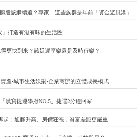
記憶體股該繼續追？專家：這些族群是年前「資金避風港」
設」打造有滋有味的生活圈
像得更快到來？該延遲享樂還是及時行樂？
資產•城市生活娛樂•企業商辦的立體成長模式
 「漢寶捷運學府NO.5」捷運2分鐘回家
再起：通膨升高、房價狂漲，貧富差距更嚴重