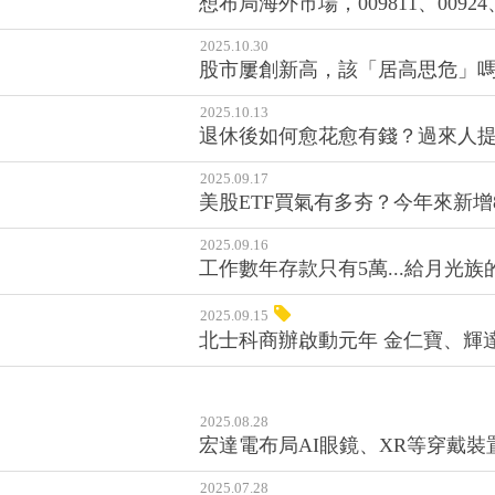
想布局海外市場，009811、009
2025.10.30
股市屢創新高，該「居高思危」嗎
2025.10.13
退休後如何愈花愈有錢？過來人提
2025.09.17
美股ETF買氣有多夯？今年來新增
2025.09.16
工作數年存款只有5萬...給月光族
2025.09.15
北士科商辦啟動元年 金仁寶、輝
2025.08.28
宏達電布局AI眼鏡、XR等穿戴
2025.07.28