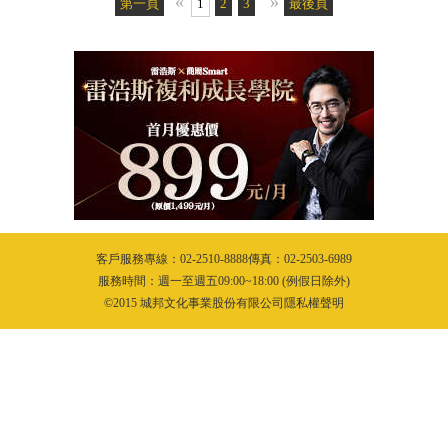
«
»
第一頁
1
2
3
4
5
最後頁
6
7
8
9
10
11
客戶服務專線：02-2510-8888傳真：02-2503-6989
服務時間：週一至週五09:00~18:00 (例假日除外)
©2015 城邦文化事業股份有限公司隱私權聲明