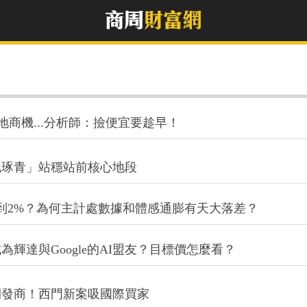
地商機...分析師：撿便宜要趁早！
凰琢青」站穩站前核心地段
到2%？為何主計處數據和體感通膨有天大落差？
輝達與Google的AI盟友？目標價怎麼看？
開發商！西門新案吸國際買家