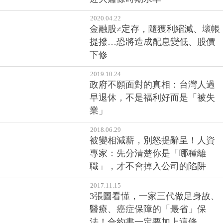
2020.04.22
金融股≠定存，隨獲利縮減、壞帳
提撥…恐將造成配息變低、股價
下修
2019.10.24
政府不願面對的真相：台灣人過
早退休，不是福利好而是「被失
業」
2018.06.29
被變相減薪，別怒提辭呈！人資
專家：先分清楚你是「哪種離
職」，才不會掉入公司的陷阱
2017.11.15
3張圖看懂，一家三代做足身故、
醫療、癌症保障的「最省」保
法！合約書一定要加上這條