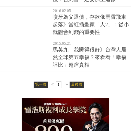
2016.02.05
咬牙為父還債，存款像雲霄飛車
起落》當紅插畫家「人2」：從小
就體會到錢的重要性
2015.05.21
馬英九：我睡得很好》台灣人居
然全球第五幸福？來看看「幸福
評比」超瞎真相
«
»
第一頁
1
最後頁