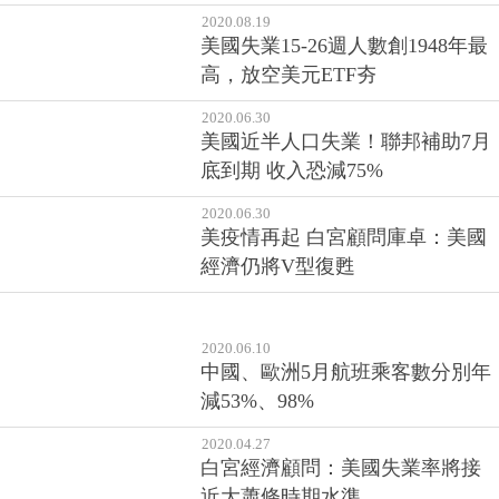
2020.08.19
美國失業15-26週人數創1948年最
高，放空美元ETF夯
2020.06.30
美國近半人口失業！聯邦補助7月
底到期 收入恐減75%
2020.06.30
美疫情再起 白宮顧問庫卓：美國
經濟仍將V型復甦
2020.06.10
中國、歐洲5月航班乘客數分別年
減53%、98%
2020.04.27
白宮經濟顧問：美國失業率將接
近大蕭條時期水準