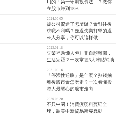
用的「第一守則投資法」？教你
在股市賺到15%
2024.06.05
被公司資遣了怎麼辦？會對往後
求職不利嗎？走過失業打擊的過
來人分享，你可以這樣做
2023.01.18
失業補助懶人包》非自願離職，
生活完蛋？一次掌握3大津貼補助
2021.09.16
「停滯性通膨」是什麼？熱錢抽
離後股市會怎麼走？一次看懂投
資人最關心的股市走向
2020.08.20
不只中國！消費疲弱料蔓延全
球，歐美中新貿易衝突蠢動