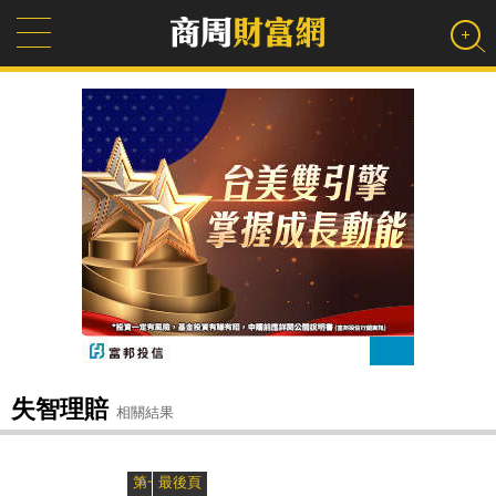
失智理賠
相關結果
»
«
第一頁
最後頁