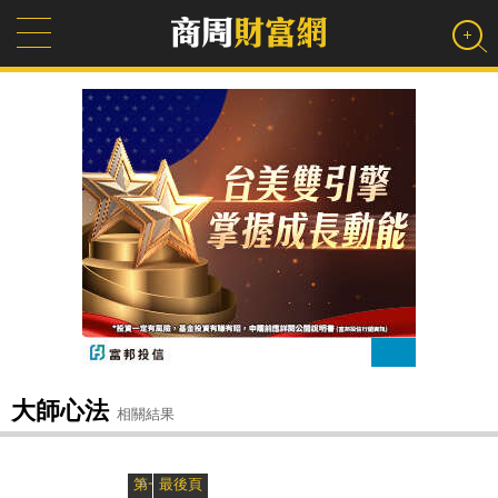
大師心法
相關結果
»
«
第一頁
最後頁