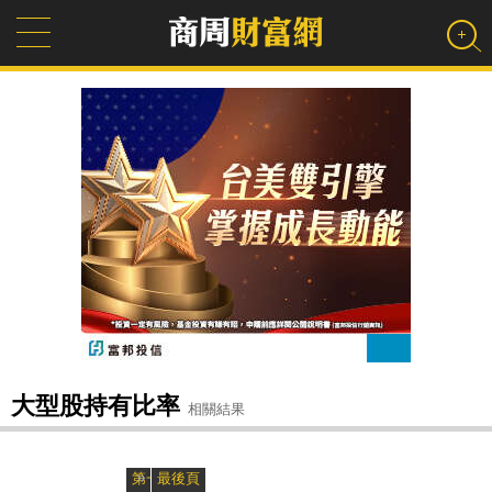
大型股持有比率
相關結果
»
«
第一頁
最後頁