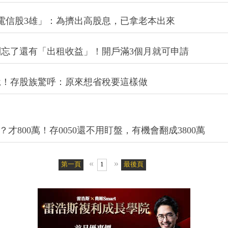
電信股3雄」：為擠出高股息，已拿老本出來
忘了還有「出租收益」！開戶滿3個月就可申請
稅！存股族驚呼：原來想省稅要這樣做
才800萬！存0050還不用盯盤，有機會翻成3800萬
«
»
第一頁
1
最後頁