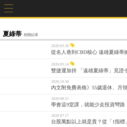
夏綠蒂
相關結果
2026.05.26
從名人巷到CBD核心 遠雄夏綠蒂
2026.05.14
雙捷運加持 「遠雄夏綠蒂」見證
2020.10.30
內文附免費表格》55歲退休、月
2020.08.21
學會這9堂課，就能少走投資彎路！
2020.07.17
台股萬點以上就是貴？從「1指標