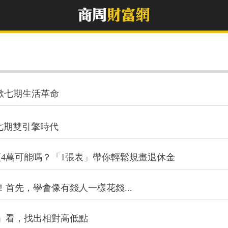
掀七期生活革命
七期雙引擎時代
領4萬可能嗎？「1張表」帶你輕鬆規畫退休金
首先，學會像有錢人一樣花錢...
」看，找出相對高低點