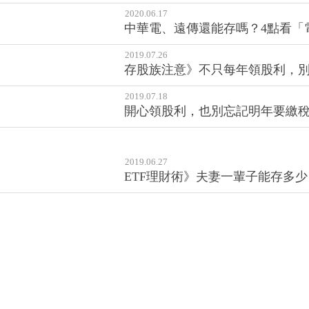
2020.06.17
中華電、遠傳還能存嗎？4點看「
2019.07.26
存股族注意》不只每年領股利，別
2019.07.18
開心領股利，也別忘記明年要繳
2019.06.27
ETF理財術》夫妻一輩子能存多少？