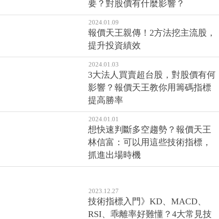
要？對股價有什麼影響？
2024.01.09
報價天王親傳！2方法挖主流股，
提升投資績效
2024.01.03
3大法人買賣超台股，對股價有何
影響？報價天王教你用籌碼指標
提高勝率
2024.01.01
想快速判斷多空趨勢？報價天王
林信富：可以用這些技術指標，
抓進出場時機
2023.12.27
技術指標入門》KD、MACD、
RSI、乖離率好難懂？4大常見技