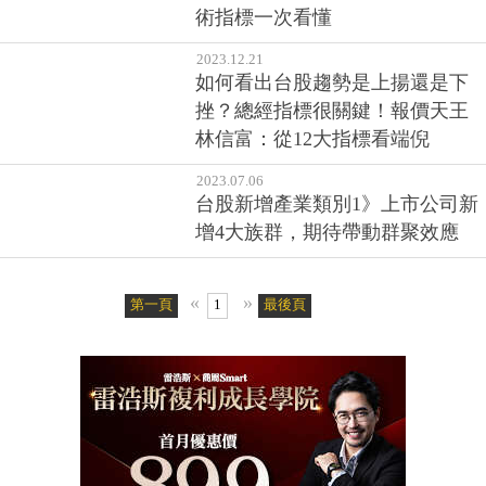
術指標一次看懂
2023.12.21
如何看出台股趨勢是上揚還是下
挫？總經指標很關鍵！報價天王
林信富：從12大指標看端倪
2023.07.06
台股新增產業類別1》上市公司新
增4大族群，期待帶動群聚效應
«
»
第一頁
1
最後頁