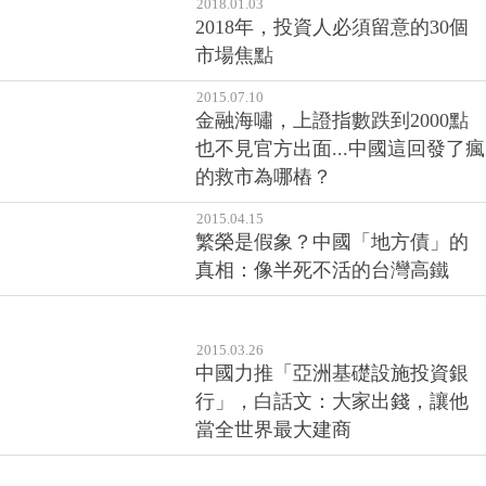
市場焦點
2015.07.10
金融海嘯，上證指數跌到2000點
也不見官方出面...中國這回發了瘋
的救市為哪樁？
2015.04.15
繁榮是假象？中國「地方債」的
真相：像半死不活的台灣高鐵
2015.03.26
中國力推「亞洲基礎設施投資銀
行」，白話文：大家出錢，讓他
當全世界最大建商
«
»
第一頁
1
最後頁