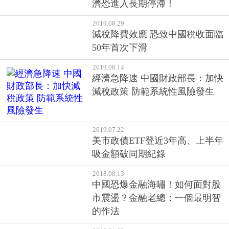
濟恐進入長期停滯！
2019.08.29
減稅降費效應 恐致中國稅收面臨
50年首次下滑
2019.08.14
經濟急降速 中國財政部長：加快
減稅政策 防範系統性風險發生
2019.07.22
美市政債ETF登近3年高、上半年
吸金額破同期紀錄
2018.08.13
中國恐爆金融海嘯！如何面對股
市震盪？金融老總：一個最明智
的作法
2018.01.03
2018年，投資人必須留意的30個