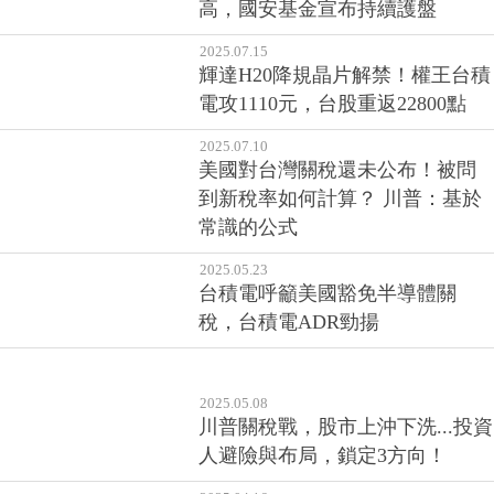
高，國安基金宣布持續護盤
2025.07.15
輝達H20降規晶片解禁！權王台積
電攻1110元，台股重返22800點
2025.07.10
美國對台灣關稅還未公布！被問
到新稅率如何計算？ 川普：基於
常識的公式
2025.05.23
台積電呼籲美國豁免半導體關
稅，台積電ADR勁揚
2025.05.08
川普關稅戰，股市上沖下洗...投資
人避險與布局，鎖定3方向！