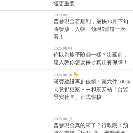
慌更重要
2025.09.11
普發現金若順利，最快10月下旬
將發放，入帳、領現5管道一次
看！
2025.09.04
你以為旅平險都一樣？出國前，
達人教你怎麼保才真正有保障！
2025.08.20
漢寶建設再創佳績！第六件100%
同意都更案－中和景安站「台貿
景安社區」正式報核
2025.08.15
普發現金真的來了？行政院：預