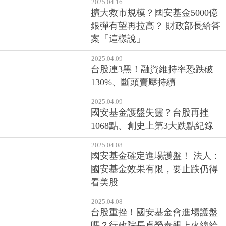
2025.04.16
擴大救市規模？國安基金5000億
銀彈有望再拉高？ 財政部長給答
案「這樣說」
2025.04.09
台股連3黑！融資維持率恐跌破
130%、斷頭賣壓持續
2025.04.09
國安基金護盤失靈？台股再挫
1068點、創史上第3大跌點紀錄
2025.04.08
國安基金確定進場護盤！ 法人：
國安基金效果有限，要止跌仍得
看美股
2025.04.08
台股重挫！國安基金會進場護盤
嗎？行政院長卓榮泰親上火線給