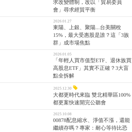
求改變體制，改以「貿易委員
會」尋求經貿平衡
2026.01.27
東陽、上銀、聚陽...台美關稅
15%，最大受惠股是誰？這「3族
群」成市場焦點
2026.01.05
「年輕人買市值型ETF、退休族買
高股息ETF」其實不正確？3大盲
點全拆解
2025.12.30
大都更時代來臨 雙北精華區100%
都更案快速開完公聽會
2025.10.08
00878配息縮水、淨值不漲，還能
繼續存嗎？專家：耐心等待比恐