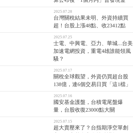
算公布後「1個月內」普發現金
2025.07.28
台灣關稅結果未明、外資持續買
超！台股上漲48點、收23412點
2025.07.25
士電、中興電、亞力、華城...台美
加速電網投資，重電4雄誰能領風
騷？
2025.07.17
關稅全球觀望，外資仍買超台股
138億，連6個交易日買「這1檔」
2025.07.16
國安基金護盤，台積電尾盤爆
量，台股收復23000點大關
2025.07.15
超大賣壓來了？台指期淨空單創