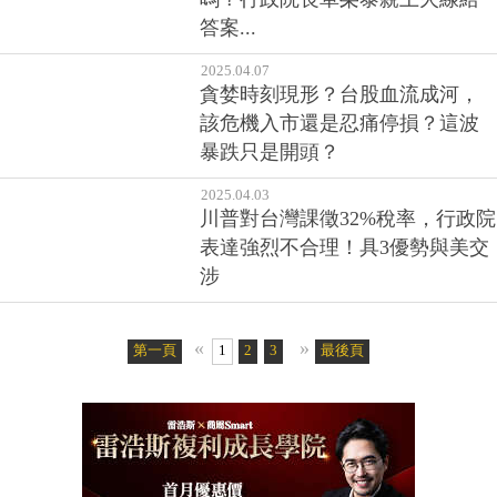
答案...
2025.04.07
貪婪時刻現形？台股血流成河，
該危機入市還是忍痛停損？這波
暴跌只是開頭？
2025.04.03
川普對台灣課徵32%稅率，行政院
表達強烈不合理！具3優勢與美交
涉
«
»
第一頁
1
2
3
4
5
最後頁
6
7
8
9
10
11