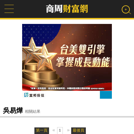
吳易燁
相關結果
«
»
第一頁
1
最後頁