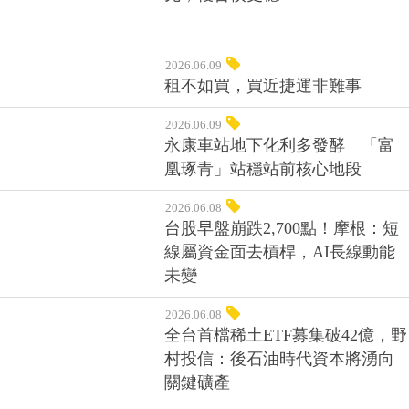
2026.06.09
租不如買，買近捷運非難事
2026.06.09
永康車站地下化利多發酵 「富
凰琢青」站穩站前核心地段
2026.06.08
台股早盤崩跌2,700點！摩根：短
線屬資金面去槓桿，AI長線動能
未變
2026.06.08
全台首檔稀土ETF募集破42億，野
村投信：後石油時代資本將湧向
關鍵礦產