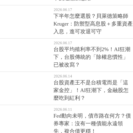
2026.06.17
下半年怎麼選股？貝萊德策略師
Kruger：防禦型高息股＋多重資產
入息，進可攻退可守
2026.06.17
台股平均殖利率不到2%！AI狂潮
下，台股傳統的「除權息慣性」
已被改寫？
2026.06.14
台股資產王不是台積電而是「這
家金控」！AI狂潮下，金融股怎
麼吃到紅利？
2026.06.11
Fed動向未明，債市路在何方？債
券專家：沒有一種債能永遠領
先，複合債更穩！