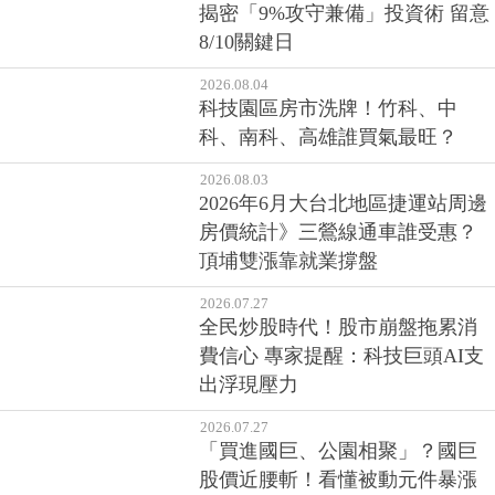
揭密「9%攻守兼備」投資術 留意
8/10關鍵日
2026.08.04
科技園區房市洗牌！竹科、中
科、南科、高雄誰買氣最旺？
2026.08.03
2026年6月大台北地區捷運站周邊
房價統計》三鶯線通車誰受惠？
頂埔雙漲靠就業撐盤
2026.07.27
全民炒股時代！股市崩盤拖累消
費信心 專家提醒：科技巨頭AI支
出浮現壓力
2026.07.27
「買進國巨、公園相聚」？國巨
股價近腰斬！看懂被動元件暴漲