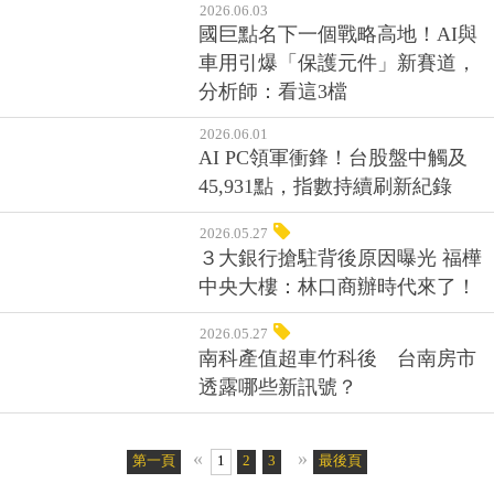
2026.06.03
國巨點名下一個戰略高地！AI與
車用引爆「保護元件」新賽道，
分析師：看這3檔
2026.06.01
AI PC領軍衝鋒！台股盤中觸及
45,931點，指數持續刷新紀錄
2026.05.27
３大銀行搶駐背後原因曝光 福樺
中央大樓：林口商辦時代來了！
2026.05.27
南科產值超車竹科後 台南房市
透露哪些新訊號？
«
»
第一頁
1
2
3
4
5
最後頁
6
7
8
9
10
11