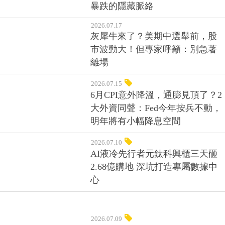
暴跌的隱藏脈絡
2026.07.17
灰犀牛來了？美期中選舉前，股
市波動大！但專家呼籲：別急著
離場
2026.07.15
6月CPI意外降溫，通膨見頂了？2
大外資同聲：Fed今年按兵不動，
明年將有小幅降息空間
2026.07.10
AI液冷先行者元鈦科興櫃三天砸
2.68億購地 深坑打造專屬數據中
心
2026.07.09