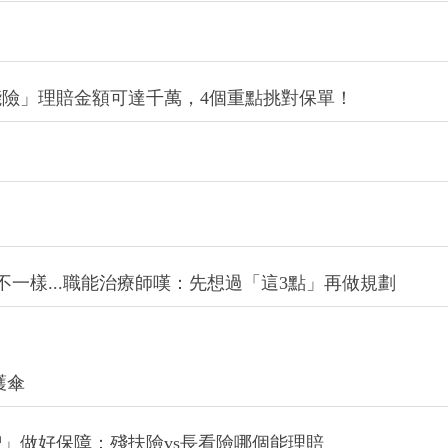
險」理賠金額可達千萬，4個重點挑對保單！
一樣...職能治療師嘆：先想過「這3點」再做規劃
護傘
」做好保障：殘扶險vs長看險哪個能理賠