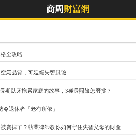
資格全攻略
善空氣品質，可延緩失智風險
多長期臥床拖累家庭的故事，3種長照險怎麼挑？
勢令退休者「老有所依」
竟被賣掉了？執業律師教你如何守住失智父母的財產