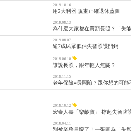
2019.10.16
用2大利器 規畫正確退休藍圖
2019.08.13
為什麼大家都在買類長照？「失能
2019.08.07
逾7成民眾低估失智照護開銷
2019.06.10
誰說長照，跟年輕人無關？
2018.11.15
老年保險=長照險？跟你想的可能不
2018.10.12
宏泰人壽「樂齡寶」 撐起失智防
2018.04.11
別被業務員矇了！一張圖為「失智