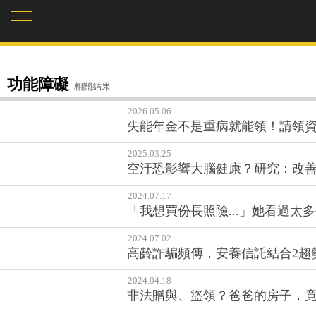
功能障礙
相關結果
2026.05.06
失能年金不是重病就能領！請領
2025.03.25
空汙恐影響大腦健康？研究：改
2024.07.17
「我想買份長照險...」她看過太
2024.07.02
高齡詐騙頻傳，安養信託結合2趨
2024.04.18
非法贈與、盜領？爸爸的房子，