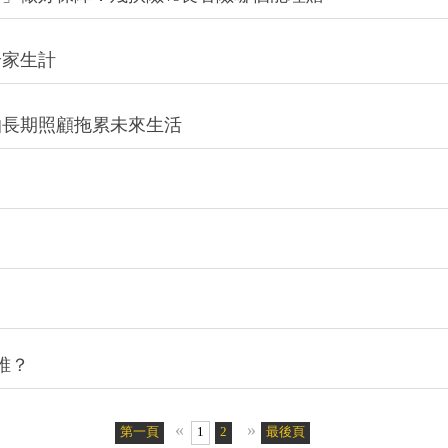
全家生計
怕長期照顧拖累未來生活
誰？
«
»
第一頁
1
2
最後頁