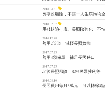
2018.03.31
長期照顧險，不讓一人生病拖垮
2018.02.07
用殘扶險打底、長照險強化，不
2016.12.28
善用2管道 減輕長照負擔
2017.07.25
善用3類保單 補足長照缺口
2017.07.25
老後長照風險 82%民眾挫咧等
2016.08.10
長照費用每月5萬元 可以轉嫁給