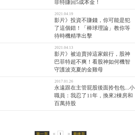
菲特賺回5成本金！
2021.04.19
影片》投資不賺錢，你可能是犯
了這個錯！「棒球理論」教你等
待時機精準出擊
2021.04.13
影片》被迫賣掉這家銀行，股神
巴菲特超不爽！看股神如何機智
守護波克夏的金雞母
2017.01.26
永遠跟在主管屁股後面拎包包...小
職員：我忍了11年，換來2棟房和
百萬持股
«
»
第一頁
1
最後頁