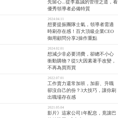
先留心...從李嘉誠的管理之道，看
優秀領導者必備特質
2024.04.11
想要提振團隊士氣，領導者需適
時刷存在感！百大頂級企業CEO
御用顧問分享2操作重點
2024.02.01
想減少非必要消費，卻總不小心
衝動購物？從5大因素著手改變，
不再為買而買
2022.07.01
工作賣力還常加班，加薪、升職
卻沒自己的份？3大技巧，讓你刷
出職場存在感
2021.05.04
影片》這家公司1年配息，竟讓巴