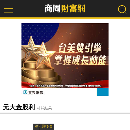
元大金股利
相關結果
»
«
第一頁
最後頁