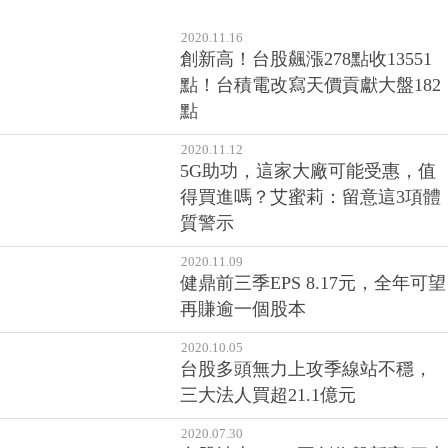
2020.11.16
創新高！台股飆漲278點收13551
點！台積電改寫天價貢獻大盤182
點
2020.11.12
5G助功，這家大廠可能受惠，值
得買進嗎？艾蜜莉：留意這3項體
質警示
2020.11.09
健鼎前三季EPS 8.17元，全年可望
再賺逾一個股本
2020.10.05
台股多頭無力上攻季線站不穩，
三大法人買超21.1億元
2020.07.30