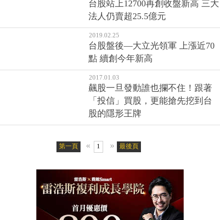
台股站上12700再創收盤新高 三大
法人仍賣超25.5億元
2019.02.25
台股盤後—大立光領軍 上漲近70
點 續創今年新高
2017.01.03
飆股一旦發動誰也攔不住！跟著
「投信」買股，更能搶先挖到台
股的隱形王牌
«
»
第一頁
1
最後頁