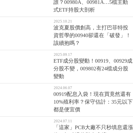
誰？00980A、00981A…5檔主動
式ETF持股大剖析
2025.10.21
波克夏股價創高，主打巴菲特投
資哲學的00940卻還在「破發」！
該續抱嗎？
2025.09.17
ETF成分股變動！00919、00929成
分股不變，009802有24檔成分股
變動
2024.06.07
00919配息入袋！現在買竟然還有
10%殖利率？保守估計：35元以下
都是便宜價
2024.07.11
「這家」PCB大廠不只秒填息還漲