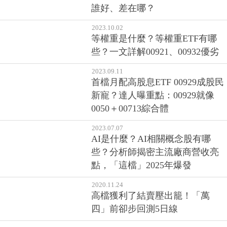
誰好、差在哪？
2023.10.02
等權重是什麼？等權重ETF有哪
些？一文詳解00921、00932優劣
2023.09.11
首檔月配高股息ETF 00929成股民
新寵？達人曝重點：00929就像
0050＋00713綜合體
2023.07.07
AI是什麼？AI相關概念股有哪
些？分析師揭密主流廠商營收亮
點，「這檔」2025年爆發
2020.11.24
高檔獲利了結賣壓出籠！「萬
四」前卻步回測5日線