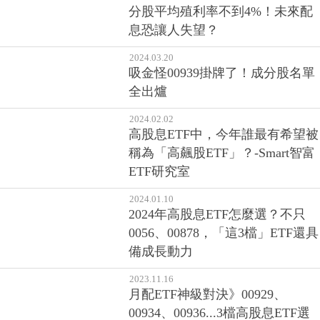
分股平均殖利率不到4%！未來配
息恐讓人失望？
2024.03.20
吸金怪00939掛牌了！成分股名單
全出爐
2024.02.02
高股息ETF中，今年誰最有希望被
稱為「高飆股ETF」？-Smart智富
ETF研究室
2024.01.10
2024年高股息ETF怎麼選？不只
0056、00878，「這3檔」ETF還具
備成長動力
2023.11.16
月配ETF神級對決》00929、
00934、00936...3檔高股息ETF選