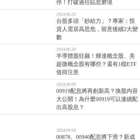
停！打破過往貼息窘境
2024.06.25
台股多頭「鈔給力」？專家：投
資人需居高思危，留意後續2大變
數
2024.06.20
半導體股狂飆！輝達概念股、美
超微概念股有哪些？還有1檔ETF
值得注意
2024.06.05
00919配息將再創新高？換股內容
大公開！為什麼00919可以連續配
出高股息？
2024.06.04
00878、00940配息將下滑？新成