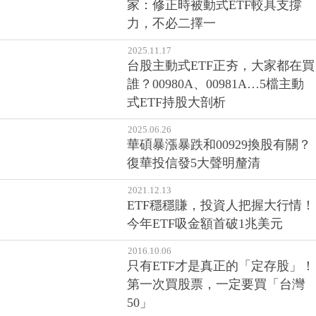
家：修正時被動式ETF較具支撐
力，不必二擇一
2025.11.17
台股主動式ETF正夯，大家都在買
誰？00980A、00981A…5檔主動
式ETF持股大剖析
2025.06.26
華碩暴漲暴跌和00929換股有關？
復華投信發5大聲明釐清
2021.12.13
ETF穩穩賺，投資人把握大行情！
今年ETF吸金額首破1兆美元
2016.10.06
只有ETF才是真正的「定存股」！
第一次買股票，一定要買「台灣