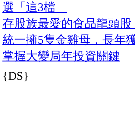
選「這3檔」
存股族最愛的食品龍頭股
統一擁5隻金雞母，長年
掌握大變局年投資關鍵
{DS}