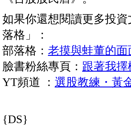
如果你還想閱讀更多投資
落格」：
部落格：
老摸與蛙董的面
臉書粉絲專頁：
跟著我擇
YT頻道 ：
選股教練・黃
{DS}