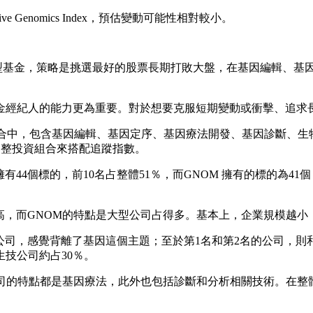
 Genomics Index，預估變動可能性相對較小。
動型基金，策略是挑選最好的股票長期打敗大盤，在基因編輯、基
金經紀人的能力更為重要。對於想要克服短期變動或衝擊、追求長
合中，包含基因編輯、基因定序、基因療法開發、基因診斷、生
定期調整投資組合來搭配追蹤指數。
44個標的，前10名占整體51％，而GNOM 擁有的標的為41個
高，而GNOM的特點是大型公司占得多。基本上，企業規模越小
平臺公司，感覺背離了基因這個主題；至於第1名和第2名的公司，
技公司約占30％。
名公司的特點都是基因療法，此外也包括診斷和分析相關技術。在整