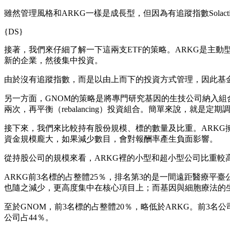
雖然管理風格和ARKG一樣是成長型，但因為有追蹤指數Solactive
{DS}
接著，我們來仔細了解一下這兩支ETF的策略。ARKG是主
新的企業，然後集中投資。
由於沒有追蹤指數，而是以由上而下的投資方式管理，因此基
另一方面，GNOM的策略是將專門研究基因的生技公司納入組
兩次，再平衡（rebalancing）投資組合。簡單來說，就是
接下來，我們來比較持有股份規模、標的數量及比重。ARKG擁有
資金規模龐大，如果減少數目，會對報酬率產生負面影響。
從持股公司的規模來看，ARKG裡的小型和超小型公司比重較
ARKG前3名標的占整體25％，排名第3的是一間遠距醫療
也隨之減少，更高度集中在核心項目上；而基因與細胞療法的生
至於GNOM，前3名標的占整體20％，略低於ARKG。前3
公司占44％。