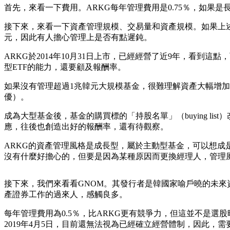
首先，來看一下費用。ARKG每年管理費用是0.75％，如果
接下來，來看一下資產管理規模、交易量和資產規模。如果上述
元，因此有人擔心管理上是否有點遲鈍。
ARKG於2014年10月31日上市，已經經營了近9年，看到
型ETF的能力，還要顧及報酬率。
如果沒有管理超過1兆韓元大規模基金，很難理解資產大幅增加而產
優）。
成為大型基金後，基金的購買標的「持股名單」（buying l
應，往後也創造出好的報酬率，還有待觀察。
ARKG的資產管理風格是成長型，屬於主動型基金，可以想成
沒有什麼好擔心的，但要是因為某種原因而更換經理人，管理
接下來，我們來看看GNOM。其發行者是韓國家喻戶曉的未來
產證券工作的過來人，感觸良多。
每年管理費用為0.5％，比ARKG更有競爭力，但這並不是選
2019年4月5日，目前還無法視為已經確立經營體制，因此，