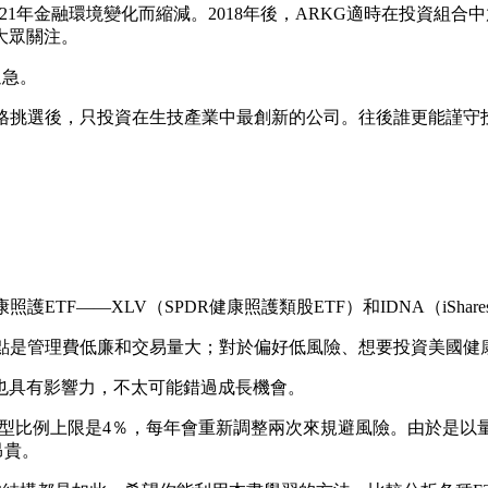
2021年金融環境變化而縮減。2018年後，ARKG適時在投資組
大眾關注。
過急。
嚴格挑選後，只投資在生技產業中最創新的公司。往後誰更能謹
ETF——XLV（SPDR健康照護類股ETF）和IDNA（iSha
點是管理費低廉和交易量大；對於偏好低風險、想要投資美國健
也具有影響力，不太可能錯過成長機會。
各類型比例上限是4％，每年會重新調整兩次來規避風險。由於是
昂貴。