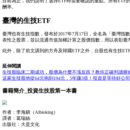
目前為止，我們說明了選擇ETF時需要確認的重點。所有ET
酬率。
臺灣的生技ETF
臺灣也有生技指數，發布於2017年7月17日，全名為「臺
表性之股票，並以流通市值加權計算之股價指數，用以表彰臺
此外，除了前文講到的方舟及韓國ETF之外，台股也有生技ETF
延伸閱讀
生技股臨床二期成功，股價為什麼不漲反跌？教你正確判讀療
這家生技股他從64元抱到194元，5年賺3倍！投資是等待好公
書籍簡介_投資生技股第一本書
作者：李海鎭（Albioking）
譯者：葛瑞絲
出版社：大是文化