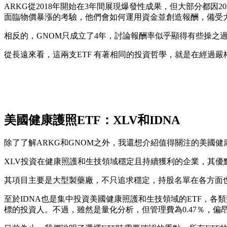
ARKG從2018年開始在3年間展現爆發性成果，但大部分都因
面臨物價暴漲的考驗，他們會如何運用資金並創造報酬，備受
相反的，GNOM只成立了4年，討論報酬率似乎顯得有些操之
從長遠來看，這兩支ETF 有著相同的投資哲學，就是在經過
美國健康護照ETF：XLV和IDNA
除了了解ARKG和GNOM之外，我還想介紹值得關注的美國健康照護
XLV投資在健康照護和生技領域穩定且持續獲利的企業，其優
其項目主要是大型製藥廠，不只追求穩定，持股名單在各方面
至於IDNA也是集中投資美國健康照護和生技領域的ETF，
標的投資人。不過，雖然是量化分析，但管理費為0.47％，偏