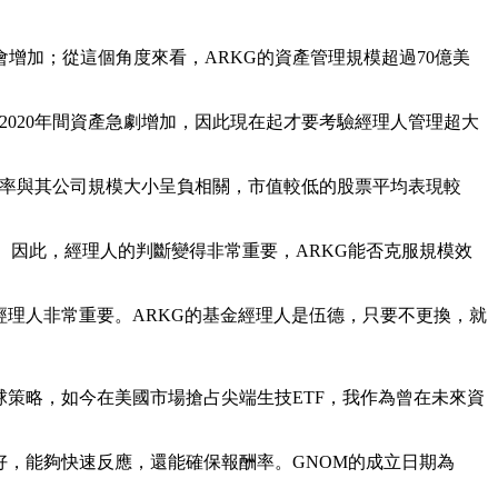
增加；從這個角度來看，ARKG的資產管理規模超過70億美
年至2020年間資產急劇增加，因此現在起才要考驗經理人管理超大
價報酬率與其公司規模大小呈負相關，市值較低的股票平均表現較
還大。因此，經理人的判斷變得非常重要，ARKG能否克服規模效
經理人非常重要。ARKG的基金經理人是伍德，只要不更換，就
球策略，如今在美國市場搶占尖端生技ETF，我作為曾在未來資
很好，能夠快速反應，還能確保報酬率。GNOM的成立日期為