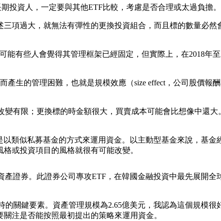
是長期投資人，一定要與其他ETF比較，考慮是否合理或太過負擔。
三項過大，就無法有彈性的更換投資組合，而且標的數量必然會
這點，可能有些人會覺得其管理框架已經固定，但實際上，在2018
生的管理困難，也就是規模效應（size effect，公司股
ist）改變有限；更換標的時金額很大，買賣成本可能會比想像中
是以類似私募基金的方式來運用資金。以主動型基金來說，基金
風格或投資項目的風格就很有可能改變。
資產證券。此證券公司專攻ETF，在韓國金融投資中最先展開全
股時的關鍵要素。資產管理規模為2.65億美元，我認為這個規模
需要關注是否能按照最初提出的策略來運用資金。