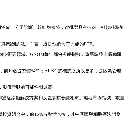
因治療、分子診斷、幹細胞領域，都挑選具有技術、引領科學創
期報酬的散戶而言，這是他們會有興趣的ETF。
物技術等領域。GNOM每年都會考慮指數，重新調整市價總額
，前10名占整體54％；ARKG的標的之所以更多，是因為管理
，股價變動的可能性就越高。
則和癌症診斷解決方案和反義寡核苷酸相關。隨著市場縮減，數量
體投資組合中，前15名占整體70％，其中基因與細胞療法開發