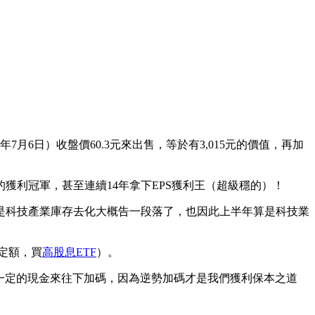
3年7月6日）收盤價60.3元來出售，等於有3,015元的價值，再加
的獲利冠軍，甚至連續14年拿下EPS獲利王（超級穩的）！
部分是科技產業庫存去化大概告一段落了，也因此上半年算是科技業
定額，買
高股息ETF
）。
留一定的現金來往下加碼，因為逆勢加碼才是我們獲利保本之道