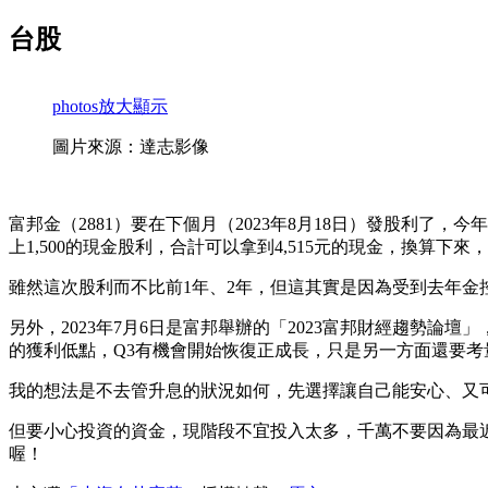
台股
photos
放大顯示
圖片來源：達志影像
富邦金（2881）要在下個月（2023年8月18日）發股利了，今年發
上1,500的現金股利，合計可以拿到4,515元的現金，換算下來，
雖然這次股利而不比前1年、2年，但這其實是因為受到去年金
另外，2023年7月6日是富邦舉辦的「2023富邦財經趨勢
的獲利低點，Q3有機會開始恢復正成長，只是另一方面還要
我的想法是不去管升息的狀況如何，先選擇讓自己能安心、又可
但要小心投資的資金，現階段不宜投入太多，千萬不要因為最近
喔！