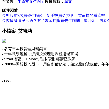
本文獲
「小資女艾蜜莉」
授權轉載，
原文
延伸閱讀
金融股前3名資優生歸位！新手投資金控股，首選標的看這裡
金控最壞情況已過？逾半數金控賺贏去年同期，富邦金、國泰
小檔案_艾蜜莉
- 著有三本投資理財暢銷書
- 十年教學經驗，演講投資理財課程超過百場
- Smart 智富、CMoney 理財寶財經講座教師
- 2008年開始投入股市，用自創估價法，鎖定股價被低估、年
{DS}