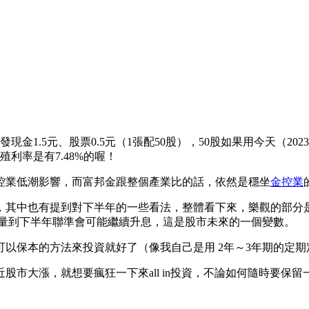
現金1.5元、股票0.5元（1張配50股），50股如果用今天（202
殖利率是有7.48%的喔！
控業低潮影響，而富邦金跟整個產業比的話，依然是穩坐
金控業
論壇」，其中也有提到對下半年的一些看法，整體看下來，樂觀的
考量到下半年聯準會可能繼續升息，這是股市未來的一個變數。
以保本的方法來投資就好了（像我自己是用 2年～3年期的定期
股市大漲，就想要瘋狂一下來all in投資，不論如何隨時要保