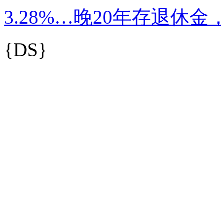
3.28%…晚20年存退休金
{DS}