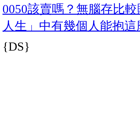
0050該賣嗎？無腦存比
人生」中有幾個人能抱這
{DS}