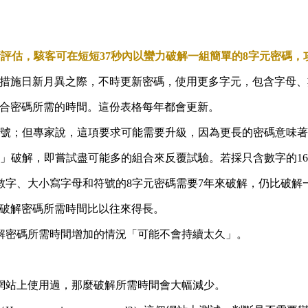
ms最新評估，駭客可在短短37秒內以蠻力破解一組簡單的8字元密碼
示，在密碼加密措施日新月異之際，不時更新密碼，使用更多字元，包含
解不同組合密碼所需的時間。這份表格每年都會更新。
符號；但專家說，這項要求可能需要升級，因為更長的密碼意味
力」破解，即嘗試盡可能多的組合來反覆試驗。若採只含數字的16
字、大小寫字母和符號的8字元密碼需要7年來破解，仍比破解一
格中，破解密碼所需時間比以往來得長。
解密碼所需時間增加的情況「可能不會持續太久」。
網站上使用過，那麼破解所需時間會大幅減少。