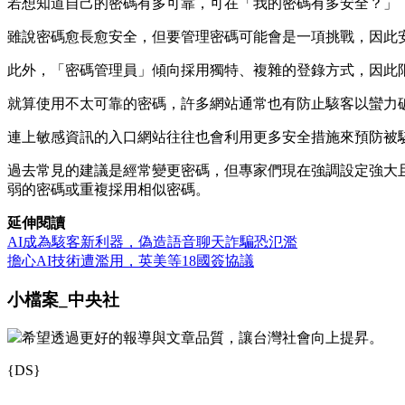
若想知道自己的密碼有多可靠，可在「我的密碼有多安全？」（How se
雖說密碼愈長愈安全，但要管理密碼可能會是一項挑戰，因此安全儲
此外，「密碼管理員」傾向採用獨特、複雜的登錄方式，因此
就算使用不太可靠的密碼，許多網站通常也有防止駭客以蠻力
連上敏感資訊的入口網站往往也會利用更多安全措施來預防被
過去常見的建議是經常變更密碼，但專家們現在強調設定強大
弱的密碼或重複採用相似密碼。
延伸閱讀
AI成為駭客新利器，偽造語音聊天詐騙恐氾濫
擔心AI技術遭濫用，英美等18國簽協議
小檔案_中央社
希望透過更好的報導與文章品質，讓台灣社會向上提昇。
{DS}