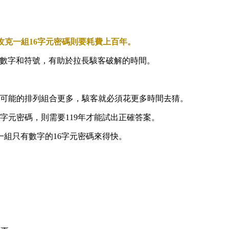
，攻克一組16字元密碼則要耗費上百年。
字母、數字和符號，有助於拉長駭客破解的時間。
著可能的排列組合更多，駭客就必須花更多時間去猜。
字元密碼，則需要119年才能試出正確答案。
組只有數字的16字元密碼來得快。