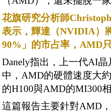
（AMD），還未擺脫一
花旗研究分析師Christoph
表示，輝達（NVIDIA）
90%」的市占率，AMD
Danely指出，上一代AI晶
中，AMD的硬體速度大約是N
的H100與AMD的MI3
這篇報告主要針對AMD，D