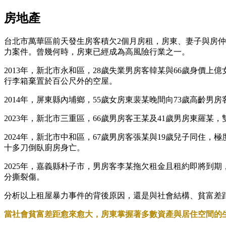
房地產
台北市萬華區前天發生房客積欠2個月房租，房東、妻子與房
力案件。曾幾何時，房東已經成為高風險行業之一。
2013年，新北市永和區，28歲失業男房客韓某與66歲身
行李箱棄置於百公尺外的空屋。
2014年，屏東縣內埔鄉，55歲女房東裴某晚間向73歲高齡
2023年，新北市三重區，66歲男房客王某及41歲男房東羅
2024年，新北市中和區，67歲男房客張某與19歲兒子同住
十多刀倒臥廚房身亡。
2025年，嘉義縣朴子市，男房客李某拖欠租金且租約即將到
分撕裂傷。
分析以上租屋暴力事件的背後原因，還是與社會結構、貧富差
當社會貧富差距愈來愈大，房東掌握著多數資產與居住空間的