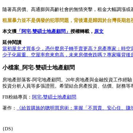
隨著高房價、高通膨與高齡社會的無情夾擊，租金大幅調漲或
租屋暴力並不是偶發的犯罪問題，背後還是歸因於台灣長期忽
本文獲
「阿宅-雙碩士地產顧問」
授權轉載，
原文
延伸閱讀
當初屋主才買多少，憑什麼房子轉手賣更高？房產專家：時空
少子化嚴重、空屋率愈來愈高，未來房價會跌嗎？專家曝背後
小檔案_阿宅-雙碩士地產顧問
房地產部落客-阿宅地產顧問。20年房地產與金融投資工作經
投資分析人員等多張證照。希望結合房產投資、估價、財務等
FB粉絲專頁：
阿宅-雙碩士地產顧問
著作：
《給首購族的聰明買房術：掌握「不買貴、安心住、賺
{DS}