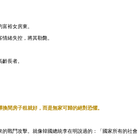
的富裕女房東。
客情緒失控，將其勒斃。
高齡長者。
擇換間房子租就好，而是無家可歸的絕對恐懼。
東的戰鬥攻擊。就像韓國總統李在明說過的：「國家所有的社會