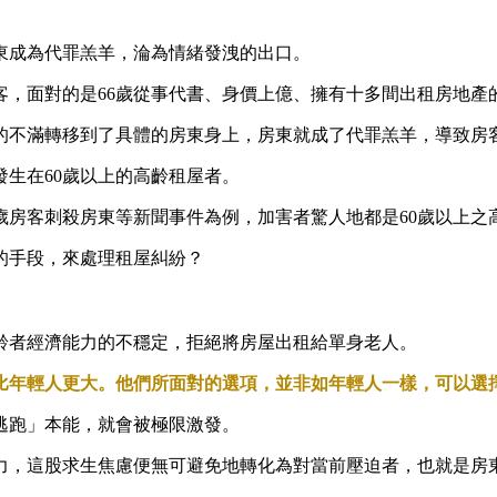
東成為代罪羔羊，淪為情緒發洩的出口。
房客，面對的是66歲從事代書、身價上億、擁有十多間出租房地產
的不滿轉移到了具體的房東身上，房東就成了代罪羔羊，導致房
生在60歲以上的高齡租屋者。
3歲房客刺殺房東等新聞事件為例，加害者驚人地都是60歲以上之
的手段，來處理租屋糾紛？
。
齡者經濟能力的不穩定，拒絕將房屋出租給單身老人。
比年輕人更大。他們所面對的選項，並非如年輕人一樣，可以選
逃跑」本能，就會被極限激發。
力，這股求生焦慮便無可避免地轉化為對當前壓迫者，也就是房