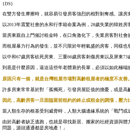
​{DS}
在雙方發生摩擦時，就容易引發房客強烈的相對剝奪感。讓房
以2013年震驚社會的永和行李箱命案為例，28歲失業的韓姓
當房東親自上門催討租金時，在口角激化下，失業房客對社會
而租屋暴力行為的發生，並不只限於年輕氣盛的房客，同樣也發
以中和67歲房客砍死房東、三重66歲房客刺傷房東以及屏東7
到底是什麼原因，逼迫這些年老體衰的長輩，必須以如此極端
原因只有一個，就是台灣租屋市場對高齡租屋者的極度不友善
許多房東常常基於對「孤獨死」引發房屋貶值的擔憂，或是高
因此，高齡房客一旦面臨當前租約的終止或租金的調漲，壓力
​當人類生存的根基受到威脅時，人類大腦邊緣系統的「戰鬥或
由於高齡者缺乏逃跑，也就是尋找新居、搬家的社經資源與體
問題，源頭通通都是房地產！」