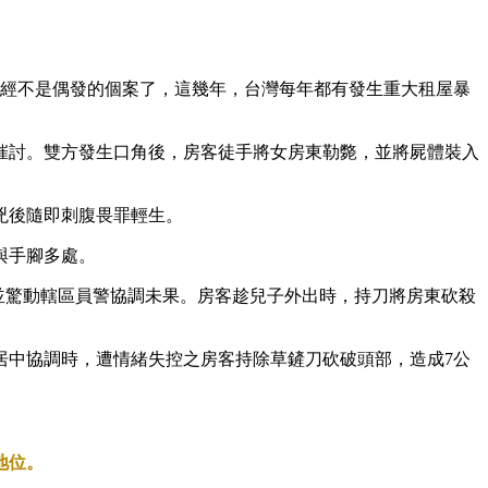
已經不是偶發的個案了，這幾年，台灣每年都有發生重大租屋暴
門催討。雙方發生口角後，房客徒手將女房東勒斃，並將屍體裝入
行兇後隨即刺腹畏罪輕生。
與手腳多處。
爭執並驚動轄區員警協調未果。房客趁兒子外出時，持刀將房東砍殺
居中協調時，遭情緒失控之房客持除草鏟刀砍破頭部，造成7公
地位。