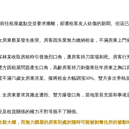
仲前往租屋處點交並要求搬離，卻遭租客友人砍傷的新聞。但這
價上億女房東蔡某發生衝突。房客因失業無力繳納租金，不滿房東上
男房客林某收取房租時引發激烈口角，遭房客持刀當場刺死。房客
某，雙方因租屋問題產生口角，高齡房客持刀刺傷青壯年房東之胸口
，極度不滿75歲女房東洪某。擬將租金大幅調漲50%。雙方多次
期，女房東要求其搬走遭拒。雙方爆發口角，當地里長充當和事佬
距及租賃關係的權力不對等脫不了關係。
生殺大權，而無力購屋的房客則處於隨時可能被剝奪住所的被動