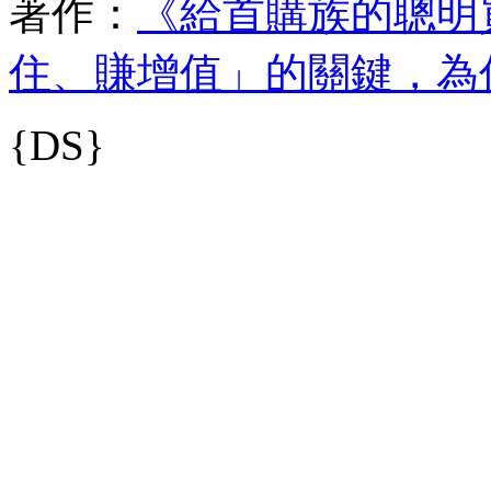
著作：
《給首購族的聰明
住、賺增值」的關鍵，為
{DS}