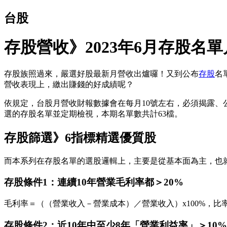
台股
存股營收》2023年6月存股名
存股族照過來，嚴選好股最新月營收出爐囉！又到公布
存股
名
營收表現上，繳出賺錢的好成績呢？
依規定，台股月營收財報數據會在每月10號左右，必須揭露、公
選的存股名單並定期檢視，本期名單數共計63檔。
存股篩選》6指標精選優質股
而本系列在存股名單的選股邏輯上，主要是從基本面為主，也
存股條件1：連續10年營業毛利率都＞20%
毛利率＝（（營業收入－營業成本）／營業收入）x100%，
存股條件2：近10年中至少8年「營業利益率」＞10%