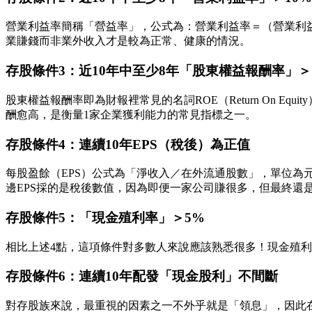
營業利益率簡稱「營益率」，公式為：營業利益率＝（營業利益
業賺錢而非業外收入才是較為正常、健康的情況。
存股條件3：近10年中至少8年「股東權益報酬率」＞
股東權益報酬率即為財報裡常見的名詞ROE（Return On E
酬愈高，是衡量1家企業獲利能力的常見指標之一。
存股條件4：連續10年EPS（稅後）為正值
每股盈餘（EPS）公式為「淨收入／在外流通股數」，單位為
邊EPS採的是稅後數值，因為即便一家公司賺很多，但最終還
存股條件5：「現金殖利率」＞5%
相比上述4點，這項條件對多數人來說應該熟悉很多！現金殖利
存股條件6：連續10年配發「現金股利」不間斷
對存股族來說，最重視的因素之一不外乎就是「領息」，因此