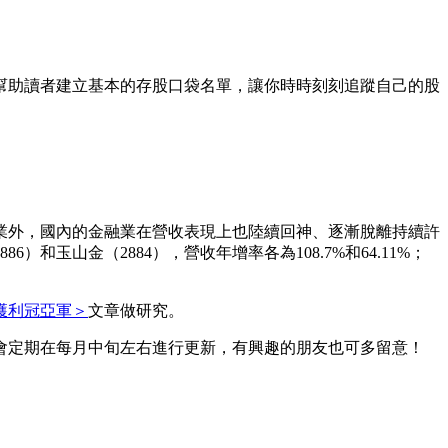
，幫助讀者建立基本的存股口袋名單，讓你時時刻刻追蹤自己的股
業外，國內的金融業在營收表現上也陸續回神、逐漸脫離持續許
玉山金（2884），營收年增率各為108.7%和64.11%；
獲利冠亞軍＞
文章做研究。
會定期在每月中旬左右進行更新，有興趣的朋友也可多留意！