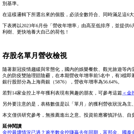
別基準。
在這樣邏輯下所選出來的個股，必須全數符合、同時滿足這6大
下表將以2023年6月份「營收年增率」由高至低排序，並提
利樹、更快地養大自己的荷包！
存股名單月營收檢視
隨著新冠疫情趨緩與常態化，國內的娛樂餐飲、觀光旅遊等內
久的防疫雙險理賠陰霾，在本期營收年增率前5名中，有3檔即屬金融
銀行股部分為上海商銀（5876），營收年增率為56.64%。
若對14家金控上半年獲利表現有興趣的朋友，可參考這篇
＜金
另外要注意的是，表格數值是以「單月」的獲利營收狀況為主
本文僅供研究參考，無推薦進出之意。投資前應審慎評估、自
延伸閱讀
金控最壞情況已過？逾半數金控賺贏去年同期，富邦金、國泰