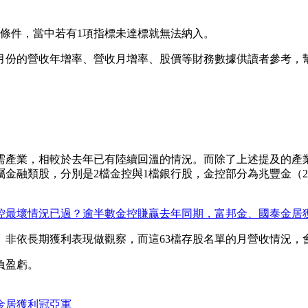
條件，當中若有1項指標未達標就無法納入。
供6月份的營收年增率、營收月增率、股價等財務數據供讀者參考
需產業，相較於去年已有陸續回溫的情況。而除了上述提及的產
類股，分別是2檔金控與1檔銀行股，金控部分為兆豐金（2886）和
控最壞情況已過？逾半數金控賺贏去年同期，富邦金、國泰金居
、非依長期獲利表現做觀察，而這63檔存股名單的月營收情況，
負盈虧。
金居獲利冠亞軍