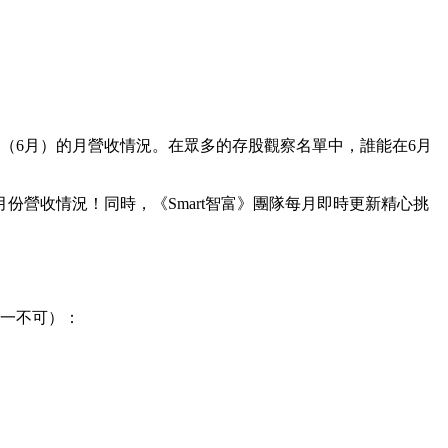
（6月）的月營收情況。在眾多的存股觀察名單中，誰能在6月
份營收情況！同時，《Smart智富》團隊每月即時更新精心挑
缺一不可）：