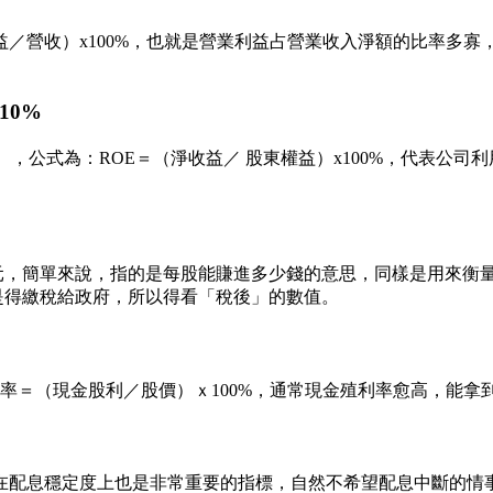
／營收）x100%，也就是營業利益占營業收入淨額的比率多
10%
quity），公式為：ROE＝（淨收益／ 股東權益）x100%，代
元，簡單來說，指的是每股能賺進多少錢的意思，同樣是用來衡量
是得繳稅給政府，所以得看「稅後」的數值。
率＝（現金股利／股價）ｘ100%，通常現金殖利率愈高，能拿
在配息穩定度上也是非常重要的指標，自然不希望配息中斷的情事