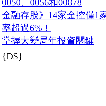
0050、0056和00878
金融存股》14家金控僅1
率超過6%！
掌握大變局年投資關鍵
{DS}