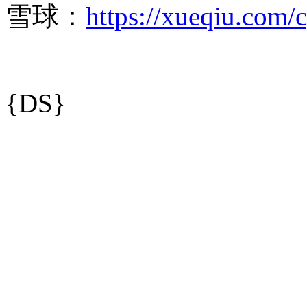
雪球：
https://xueqiu.com/
{DS}