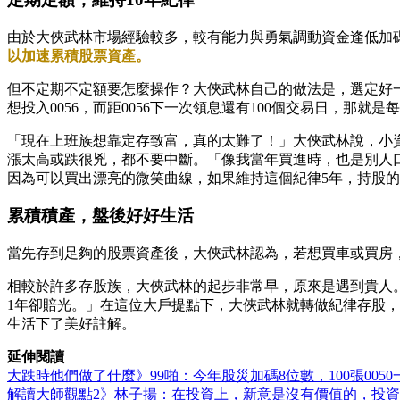
由於大俠武林市場經驗較多，較有能力與勇氣調動資金逢低加
以加速累積股票資產。
但不定期不定額要怎麼操作？大俠武林自己的做法是，選定好一
想投入0056，而距0056下一次領息還有100個交易日，
「現在上班族想靠定存致富，真的太難了！」大俠武林說，小
漲太高或跌很兇，都不要中斷。「像我當年買進時，也是別人
因為可以買出漂亮的微笑曲線，如果維持這個紀律5年，持股的
累積積產，盤後好好生活
當先存到足夠的股票資產後，大俠武林認為，若想買車或買房
相較於許多存股族，大俠武林的起步非常早，原來是遇到貴人
1年卻賠光。」在這位大戶提點下，大俠武林就轉做紀律存股
生活下了美好註解。
延伸閱讀
大跌時他們做了什麼》99啪：今年股災加碼8位數，100張005
解讀大師觀點2》林子揚：在投資上，新意是沒有價值的，投