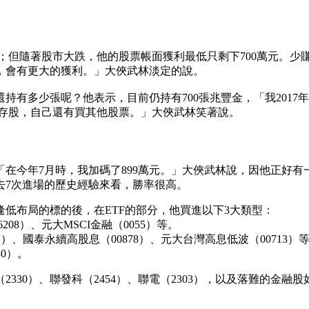
元；但隨著股市大跌，他的股票帳面獲利最低只剩下700萬元。少
，會有更大的獲利。」大俠武林淡定的說。
有多少張呢？他表示，目前仍持有700張兆豐金，「我2017年
律存股，自己還有買其他股票。」大俠武林笑著說。
今年7月時，我加碼了899萬元。」大俠武林說，因他正好有一筆
去7次進場的歷史經驗來看，勝率很高。
低布局的標的後，在ETF的部分，他買進以下3大類型：
208）、元大MSCI金融（0055）等。
1）、國泰永續高股息（00878）、元大台灣高息低波（00713）
30）。
0）、聯發科（2454）、聯電（2303），以及落難的金融股如中