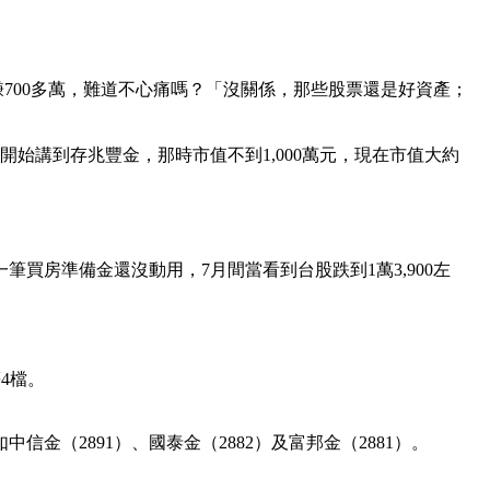
賺700多萬，難道不心痛嗎？「沒關係，那些股票還是好資產；
開始講到存兆豐金，那時市值不到1,000萬元，現在市值大約
買房準備金還沒動用，7月間當看到台股跌到1萬3,900左
等4檔。
信金（2891）、國泰金（2882）及富邦金（2881）。