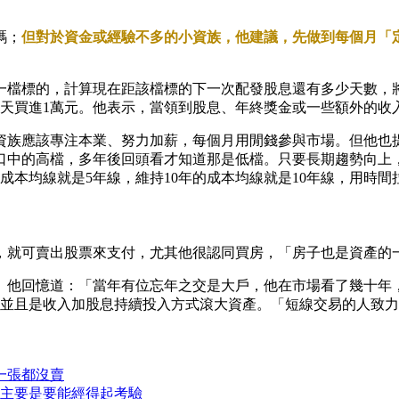
碼；
但對於資金或經驗不多的小資族，他建議，先做到每個月「
檔標的，計算現在距該檔標的下一次配發股息還有多少天數，將
那就是每天買進1萬元。他表示，當領到股息、年終獎金或一些額外的
資族應該專注本業、努力加薪，每個月用閒錢參與市場。但他也
口中的高檔，多年後回頭看才知道那是低檔。只要長期趨勢向上
成本均線就是5年線，維持10年的成本均線就是10年線，用時
，就可賣出股票來支付，尤其他很認同買房，「房子也是資產的
。他回憶道：「當年有位忘年之交是大戶，他在市場看了幾十年，
，並且是收入加股息持續投入方式滾大資產。「短線交易的人致
0一張都沒賣
資主要是要能經得起考驗