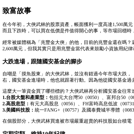
致富故事
在今年初，大俠武林的股票資產，帳面獲利一度高達1,500萬
而且下跌時，可以買在低價是件值得開心的事，等市場回穩時
經常被媒體稱為「兆豐金大俠」的他，目前的兆豐金還在嗎？還持
2,600萬元，但我其實只是用兆豐金當代表來鼓勵小資族用紀
大跌進場，跟隨國安基金的腳步
自嘲是「摸魚股東」的大俠武林，並沒有錯過今年市場大跌，「在
右，國安基金進場時，他也就跟著行動。因為他從國安基金過
這麼大一筆資金買了哪些標的？大俠武林再分析國安基金往常逢
1.台股大盤和產業型：
包括元大台灣50（0050）、富邦台50（06
2.高股息型：
有元大高股息（0056）、FH富時高息低波（0073
3.美國科技股：
統一FANG+（00757）及國泰費城半導體（008
在個股部分，大俠武林買進被市場嚴重超賣的科技股如台積電（233
定期定額，維持10年紀律