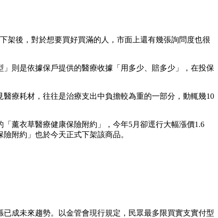
連下架後，對於想要買好買滿的人，市面上還有幾張詢問度也很
型」則是依據保戶提供的醫療收據「用多少、賠多少」，在投保
醫療耗材，往往是治療支出中負擔較為重的一部分，動輒幾10
薰衣草醫療健康保險附約」，今年5月卻逕行大幅漲價1.6
保險附約」也於今天正式下架該商品。
漲已成未來趨勢。以金管會現行規定，民眾最多限買實支實付型