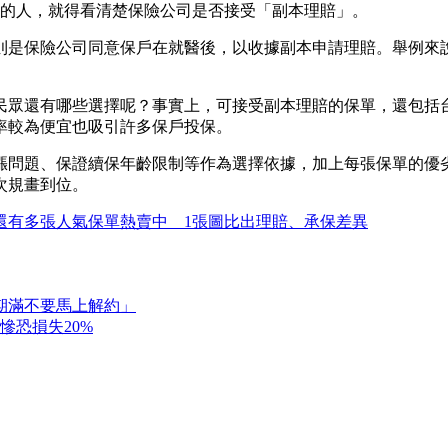
上的人，就得看清楚保險公司是否接受「副本理賠」。
則是保險公司同意保戶在就醫後，以收據副本申請理賠。舉例來說
民眾還有哪些選擇呢？事實上，可接受副本理賠的保單，還包括
率較為便宜也吸引許多保戶投保。
漲問題、保證續保年齡限制等作為選擇依據，加上每張保單的優
次規畫到位。
還有多張人氣保單熱賣中 1張圖比出理賠、承保差異
「期滿不要馬上解約」
慘恐損失20%