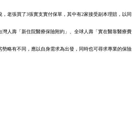
，老張買了3張實支實付保單，其中有2家接受副本理賠，以同
台灣人壽「新住院醫療保險附約」、全球人壽「實在醫靠醫療費
劣勢略有不同，應以自身需求為出發，同時也可尋求專業的保險