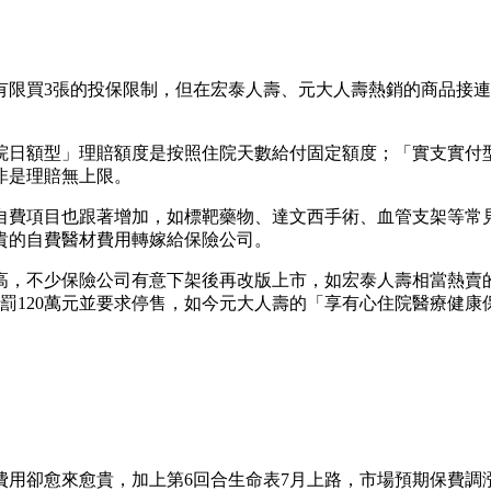
有限買3張的投保限制，但在宏泰人壽、元大人壽熱銷的商品接
院日額型」理賠額度是按照住院天數給付固定額度；「實支實付
非是理賠無上限。
自費項目也跟著增加，如標靶藥物、達文西手術、血管支架等常見
貴的自費醫材費用轉嫁給保險公司。
，不少保險公司有意下架後再改版上市，如宏泰人壽相當熱賣的「
罰120萬元並要求停售，如今元大人壽的「享有心住院醫療健康
費用卻愈來愈貴，加上第6回合生命表7月上路，市場預期保費調