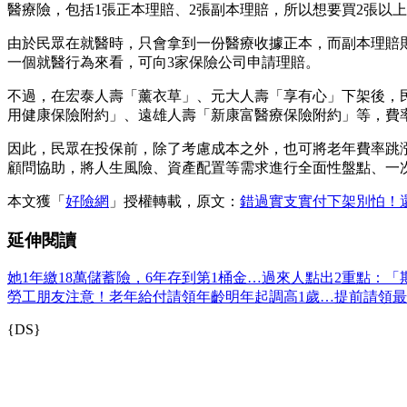
醫療險，包括1張正本理賠、2張副本理賠，所以想要買2張以
由於民眾在就醫時，只會拿到一份醫療收據正本，而副本理賠
一個就醫行為來看，可向3家保險公司申請理賠。
不過，在宏泰人壽「薰衣草」、元大人壽「享有心」下架後，
用健康保險附約」、遠雄人壽「新康富醫療保險附約」等，費
因此，民眾在投保前，除了考慮成本之外，也可將老年費率跳
顧問協助，將人生風險、資產配置等需求進行全面性盤點、一
本文獲「
好險網
」授權轉載，原文：
錯過實支實付下架別怕！
延伸閱讀
她1年繳18萬儲蓄險，6年存到第1桶金…過來人點出2重點：
勞工朋友注意！老年給付請領年齡明年起調高1歲…提前請領最
{DS}