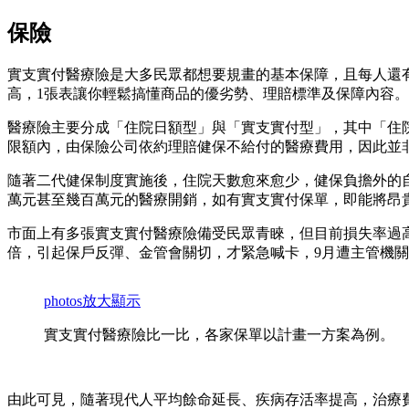
保險
實支實付醫療險是大多民眾都想要規畫的基本保障，且每人還
高，1張表讓你輕鬆搞懂商品的優劣勢、理賠標準及保障內容。
醫療險主要分成「住院日額型」與「實支實付型」，其中「住
限額內，由保險公司依約理賠健保不給付的醫療費用，因此並
隨著二代健保制度實施後，住院天數愈來愈少，健保負擔外的
萬元甚至幾百萬元的醫療開銷，如有實支實付保單，即能將昂
市面上有多張實支實付醫療險備受民眾青睞，但目前損失率過高
倍，引起保戶反彈、金管會關切，才緊急喊卡，9月遭主管機關
photos
放大顯示
實支實付醫療險比一比，各家保單以計畫一方案為例。
由此可見，隨著現代人平均餘命延長、疾病存活率提高，治療