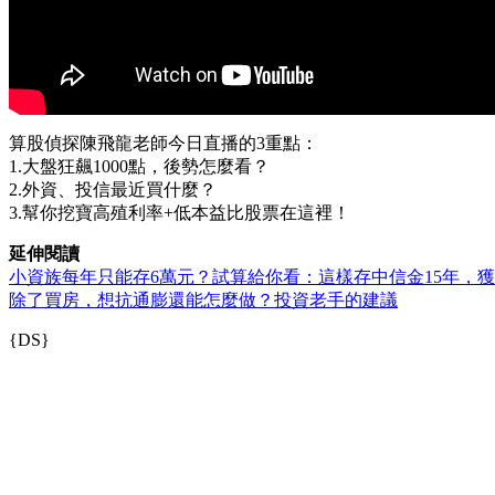
算股偵探陳飛龍老師今日直播的3重點：
1.大盤狂飆1000點，後勢怎麼看？
2.外資、投信最近買什麼？
3.幫你挖寶高殖利率+低本益比股票在這裡！
延伸閱讀
小資族每年只能存6萬元？試算給你看：這樣存中信金15年，獲
除了買房，想抗通膨還能怎麼做？投資老手的建議
{DS}