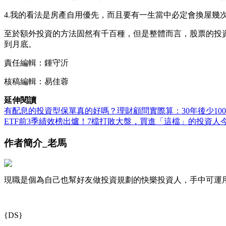
4.我的看法是房產自用優先，而且要有一生當中必定會換屋幾
至於額外投資的方法固然有千百種，但是整體而言，股票的投
到月底。
責任編輯：鍾守沂
核稿編輯：易佳蓉
延伸閱讀
有配息的投資型保單真的好嗎？理財顧問實際算：30年後少10
ETF前3季績效榜出爐！7檔打敗大盤，買進「這檔」的投資人今
作者簡介_老馬
現職是個為自己也幫好友做投資規劃的快樂投資人，手中可運
{DS}