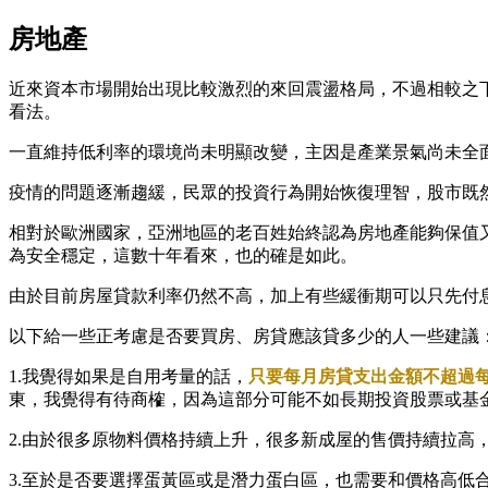
房地產
近來資本市場開始出現比較激烈的來回震盪格局，不過相較之
看法。
一直維持低利率的環境尚未明顯改變，主因是產業景氣尚未全
疫情的問題逐漸趨緩，民眾的投資行為開始恢復理智，股市既
相對於歐洲國家，亞洲地區的老百姓始終認為房地產能夠保值
為安全穩定，這數十年看來，也的確是如此。
由於目前房屋貸款利率仍然不高，加上有些緩衝期可以只先付
以下給一些正考慮是否要買房、房貸應該貸多少的人一些建議
1.我覺得如果是自用考量的話，
只要每月房貸支出金額不超過每
東，我覺得有待商榷，因為這部分可能不如長期投資股票或基
2.由於很多原物料價格持續上升，很多新成屋的售價持續拉
3.至於是否要選擇蛋黃區或是潛力蛋白區，也需要和價格高低