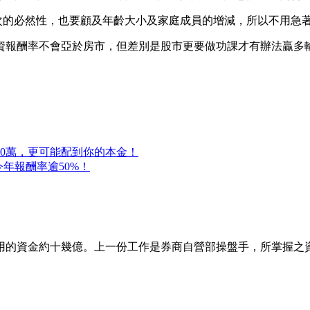
次的必然性，也要顧及年齡大小及家庭成員的增減，所以不用急
資報酬率不會亞於房市，但差別是股市更要做功課才有辦法贏多
00萬，更可能配到你的本金！
年報酬率逾50%！
用的資金約十幾億。上一份工作是券商自營部操盤手，所掌握之