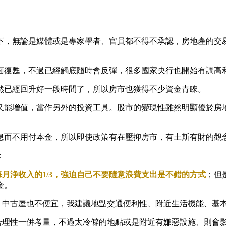
下，無論是媒體或是專家學者、官員都不得不承認，房地產的交
面復甦，不過已經觸底隨時會反彈，很多國家央行也開始有調高
然已經回升好一段時間了，所以房市也獲得不少資金青睞。
又能增值，當作另外的投資工具。股市的變現性雖然明顯優於房
息而不用付本金，所以即使政策有在壓抑房市，有土斯有財的觀
：
月浄收入的1/3，強迫自己不要隨意浪費支出是不錯的方式
；但
金。
高，中古屋也不便宜，我建議地點交通便利性、附近生活機能、基
合理性一併考量，不過太冷僻的地點或是附近有嫌惡設施、則會