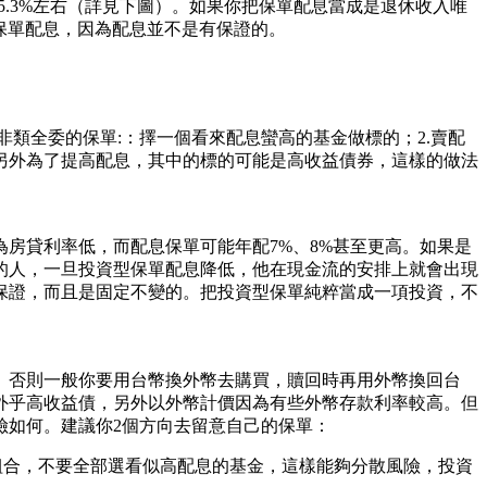
降到5.3%左右（詳見下圖）。如果你把保單配息當成是退休收入唯
委保單配息，因為配息並不是有保證的。
類全委的保單:：擇一個看來配息蠻高的基金做標的；2.賣配
另外為了提高配息，其中的標的可能是高收益債券，這樣的做法
房貸利率低，而配息保單可能年配7%、8%甚至更高。如果是
的人，一旦投資型保單配息降低，他在現金流的安排上就會出現
保證，而且是固定不變的。把投資型保單純粹當成一項投資，不
。否則一般你要用台幣換外幣去購買，贖回時再用外幣換回台
外乎高收益債，另外以外幣計價因為有些外幣存款利率較高。但
險如何。建議你2個方向去留意自己的保單：
組合，不要全部選看似高配息的基金，這樣能夠分散風險，投資