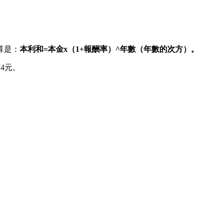
算是：
本利和=本金x（1+報酬率）^年數（年數的次方）。
4元。