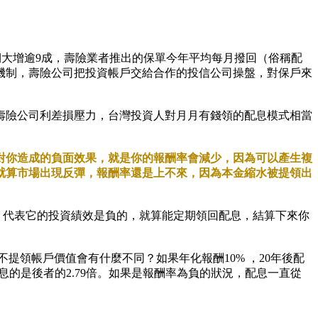
同期大增逾9成，壽險業者推出的保單今年平均每月撥回（俗稱配
機制，壽險公司把投資帳戶交給合作的投信公司操盤，對保戶來
壽險公司利差損壓力，台灣投資人對月月有錢領的配息模式相當
對你造成的負面效果，就是你的報酬率會減少，因為可以產生複
就算市場出現反彈，報酬率還是上不來，因為本金縮水被提領出
，代表它的投資績效是負的，就算能定期領回配息，結算下來你
不提領帳戶價值會有什麼不同？如果年化報酬10% ，20年後配
不配息的是後者的2.79倍。如果是報酬率為負的狀況，配息一直從