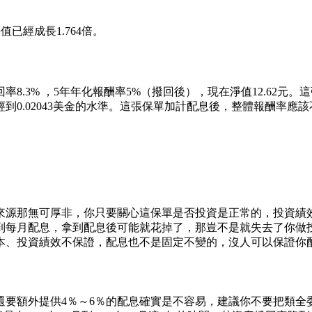
值已經成長1.764倍。
% ，5年年化報酬率5%（撥回後），現在淨值12.62元。這張保單
月更曾經到0.02043美金的水準。這張保單加計配息後，整體報酬率
來源那無可厚非，你只要關心這保單是否投資是正常的，投資績
到每月配息，拿到配息後可能就花掉了，那豈不是就失去了你做
本、投資績效不保證，配息也不是固定不變的，沒人可以保證你
還要額外提供4％～6％的配息確實是不容易，建議你不要把類全