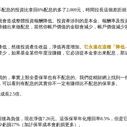
元）=2,069元，不配息的投資比拿回6%配息的多了2,069元，時間拉長這個差
就會造成整體投資報酬降低。投資牽涉到的是本金、報酬率及投
筆錢出來做配息，當然你帳戶價值的金額會減少，帳戶價值減少
降低，然後投資產生收益，淨值再度增加。
它永遠在這種「降低
要少，如果基金某些年度沒賺錢，它必須從本金拿出來配息，那
買的，事實上類全委保單也有不配息的。我們從精財網上找到一些
，可以看到有配息的其實你不一定有賺得比不配息的保單多。
成長2.5倍。
回後為負值，現在淨值7.26元。這張保單年化撥回率8.5%，但
少虧損27%（加計保單成本會虧損更多）。