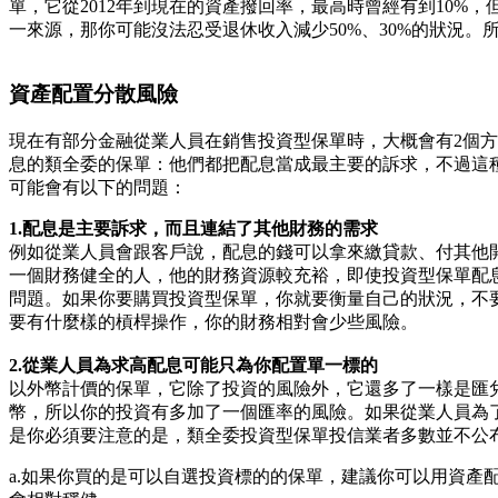
單，它從2012年到現在的資產撥回率，最高時曾經有到10%，但
一來源，那你可能沒法忍受退休收入減少50%、30%的狀況。
資產配置分散風險
現在有部分金融從業人員在銷售投資型保單時，大概會有2個方
息的類全委的保單：他們都把配息當成最主要的訴求，不過這
可能會有以下的問題：
1.配息是主要訴求，而且連結了其他財務的需求
例如從業人員會跟客戶說，配息的錢可以拿來繳貸款、付其他
一個財務健全的人，他的財務資源較充裕，即使投資型保單配
問題。如果你要購買投資型保單，你就要衡量自己的狀況，不
要有什麼樣的槓桿操作，你的財務相對會少些風險。
2.從業人員為求高配息可能只為你配置單一標的
以外幣計價的保單，它除了投資的風險外，它還多了一樣是匯
幣，所以你的投資有多加了一個匯率的風險。如果從業人員為
是你必須要注意的是，類全委投資型保單投信業者多數並不公
a.如果你買的是可以自選投資標的的保單，建議你可以用資