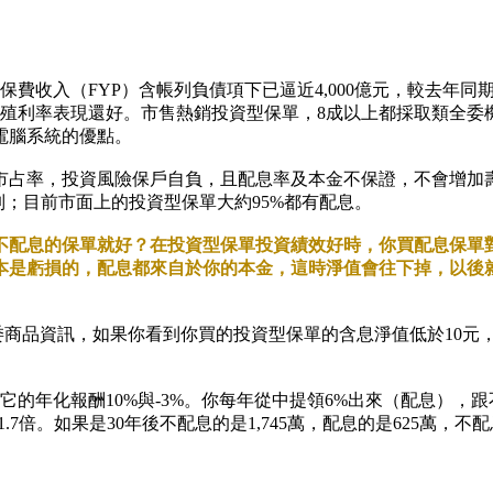
費收入（FYP）含帳列負債項下已逼近4,000億元，較去年
息殖利率表現還好。市售熱銷投資型保單，8成以上都採取類全委
電腦系統的優點。
市占率，投資風險保戶自負，且配息率及本金不保證，不會增加
制；目前市面上的投資型保單大約95%都有配息。
不配息的保單就好？在投資型保單投資績效好時，你買配息保單
本是虧損的，配息都來自於你的本金，這時淨值會往下掉，以後
委商品資訊，如果你看到你買的投資型保單的含息淨值低於10元
的年化報酬10%與-3%。你每年從中提領6%出來（配息），跟
1.7倍。如果是30年後不配息的是1,745萬，配息的是625萬，