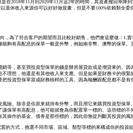
是在2018年11月到2020年11月這2年的時間，其資產撥回率
所以退休收入來源你可以好好做規畫，但是不要100%依賴類全
向，為了符合客戶的期望而且比較好銷售，他們會這麼做：1.賣非
種能夠有高配息的保單一般是外幣，例如南非幣、澳幣的保單。
開銷等，甚至買投資型保單的錢是辦房屋貸款或是增貸來的。因為
息不理想，他還是有其他收入來支應。但是如果是財務卡的很緊
要把投資型保單當成財務槓桿的工具。因為報酬跟配息都不是有
兌風險。除非是你原來就持有外幣，而且用它來購買投資型保單
了讓保單有高配息，他可能就會為你配置單一標的。這些標的不
布其操作的基金、債券是那些標的，因此你無從判斷其投資的風
產配置的方式，挑選不同市場、區域、類型等標的來構成你的投資