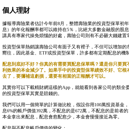
個人理財
據報導壽險業者估計今年前8月，整體壽險業的投資型保單初年保
息）的年化報酬率都可以維持在5％，比絕大多數金融股的股
講具有專家代操免煩惱的好處，壽險公司則有不必砸大錢建置
投資型保單熱銷讓壽險公司有面子又有裡子，不但可以增加的
嚮往，因此基金、ETF或投資型保單，許多都有定期配息的機
配息到底好不好？你真的有需要買配息保單嗎？還是你只要買
利效果的本金減少了。如果手中的投資型保單績效不好、它根
去了，要彌補這虧損，還要有相當的正報酬才可以。
其實你可以下載精財網這樣的App，就能看到各家公司的類全
的投資型保單其實是賠錢的。
我們可以用一個簡單的計算做比較，假設你用100萬投資基金，它
息6%的帳戶價值392萬，不配息的是672萬，不配息的是前者的
本金拿出來配息，配息會愈配愈少，本金會慢慢接近為零。
配息與不配息帳戶價值的變化：