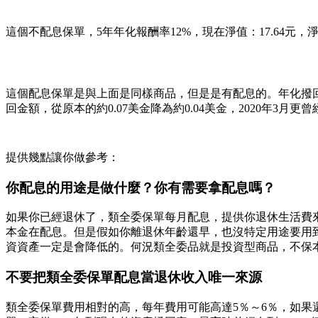
這個不配息保單，5年年化報酬率12%，現在淨值：17.64元，淨
這個配息保單是與上面是同樣商品，但是是有配息的。年化撥回率8.3
回金額，從原本的約0.07美金降為約0.04美金，2020年3
提供幾點讓你做參考：
你配息的用途是做什麼？你有需要拿配息嗎？
如果你已經退休了，類全委保單每月配息，提供你退休生活費
本金在配息。但是假如你離退休年齡還早，也沒特定用途要用
資資產一定是會降低的。何況類全委品就是投資型商品，不保
不要把類全委保單配息當退休收入唯一來源
類全委保單費用相對的高，每年費用可能高達5％～6％，如果