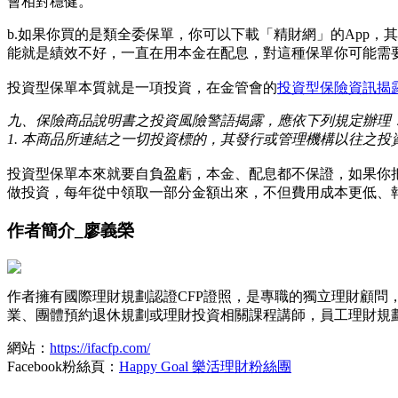
會相對穩健。
b.如果你買的是類全委保單，你可以下載「精財網」的App
能就是績效不好，一直在用本金在配息，對這種保單你可能需
投資型保單本質就是一項投資，在金管會的
投資型保險資訊揭
九、保險商品說明書之投資風險警語揭露，應依下列規定辦理
1. 本商品所連結之一切投資標的，其發行或管理機構以往之
投資型保單本來就要自負盈虧，本金、配息都不保證，如果你
做投資，每年從中領取一部分金額出來，不但費用成本更低、
作者簡介_廖義榮
作者擁有國際理財規劃認證CFP證照，是專職的獨立理財顧問
業、團體預約退休規劃或理財投資相關課程講師，員工理財規劃諮詢，或
網站：
https://ifacfp.com/
Facebook粉絲頁：
Happy Goal 樂活理財粉絲團