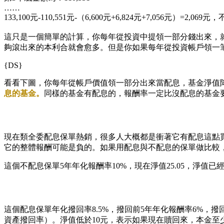
……
133,100元-110,551元-（6,600元+6,824元+7,056
這只是一個簡單的計算，你每年從投資中提領一部分錢出來，
夠滾出來的本利合就會愈多。但是你如果每年從投資帳戶領一
{DS}
看看下圖，你每年從帳戶價值領一部分出來當配息，基金淨值
息的基金。
同樣的基金有配息的，報酬率一定比沒配息的基金
現在類全委配息保單熱銷，很多人大概都是衝著它有配息這點
它的整體報酬可能是負的。如果用配息與不配息的保單做比較
這個不配息保單5年年化報酬率10%，現在淨值25.05，淨值已經
這個配息保單年化撥回率8.5%，撥回前5年年化報酬率6%，撥
資產撥回率）。淨值低於10元，表示如果現在贖回來，本金至