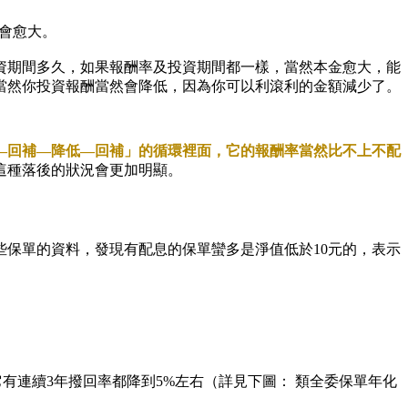
距就會愈大。
資期間多久，如果報酬率及投資期間都一樣，當然本金愈大，能
當然你投資報酬當然會降低，因為你可以利滾利的金額減少了。
—回補—降低—回補」的循環裡面，它的報酬率當然比不上不配
這種落後的狀況會更加明顯。
保單的資料，發現有配息的保單蠻多是淨值低於10元的，表示
是它有連續3年撥回率都降到5%左右（詳見下圖： 類全委保單年化