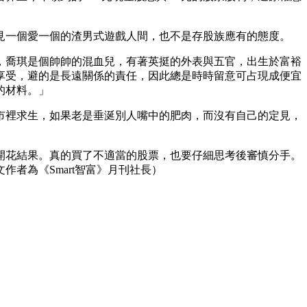
見一個愛一個的渣男式遊戲人間，也不是存股族應有的態度。
，喬琪是個帥帥的混血兒，有著英挺的外表與五官，出生於富裕
享受，避的是長遠關係的責任，因此總是時時留意可占現成便宜
的材料。」
市裡求生，如果老是垂涎別人嘴中的肥肉，而沒有自己的定見，
開花結果。真的買了不適當的股票，也要仔細思考後審慎分手。
者為《Smart智富》月刊社長）