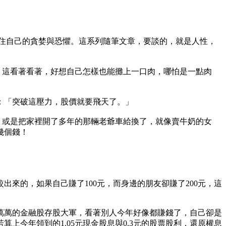
不住自己的貪婪與恐懼。這系列隨筆文章，要談的，就是人性，
裡，這看著看著，好想自己怎樣也能攤上一口肉，哪怕是一點肉
：「突破這壓力，股價就要飛天了。」
機，或是把家裡開了多年的那輛老爺車給換了，就像賣牛奶的女
幾個錢！
來的，如果自己賺了100元，而身邊的朋友卻賺了200元，這
萬萬的金融股存股大軍，看著別人今年好像都賺錢了，自己卻是
，若算上今年領到的1.05元現金股息與0.3元的股票股利，還原權息