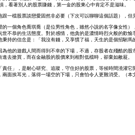
面虧損，看著別人的股票賺錢，第一金的股東心中肯定不是滋味。
地跟一檔股票談戀愛固然非必要（下次可以聊聊這個話題），但
裡的一個角色喬琪喬（是位男性角色，雖然小說的名字像女性）
玩世不恭的生活態度。對於感情，他貪的是濃情時烈火般的歡愉
他秉持的信念是：「我沒有錢，又享慣了福，天生的是個招駙馬
因為他的遊戲人間而得到不幸的下場，不過，存股者在殘酷的股
衝進去搶買，而在金融股的股價來到相對低檔時，卻棄如敝屣。
「責任」，是耐心研究、追蹤，守住好的股票，等候時間澆灌它
兩面挨耳光，落得一場空的下場，只會怕令人更難消受。（本文作