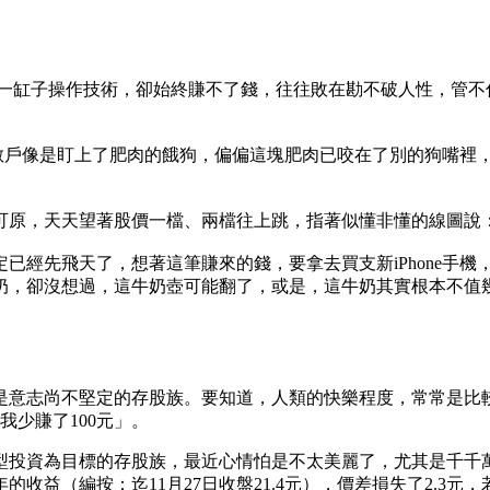
了一缸子操作技術，卻始終賺不了錢，往往敗在勘不破人性，管
市，散戶像是盯上了肥肉的餓狗，偏偏這塊肥肉已咬在了別的狗嘴
可原，天天望著股價一檔、兩檔往上跳，指著似懂非懂的線圖說
已經先飛天了，想著這筆賺來的錢，要拿去買支新iPhone手
奶，卻沒想過，這牛奶壺可能翻了，或是，這牛奶其實根本不值
意志尚不堅定的存股族。要知道，人類的快樂程度，常常是比較出
我少賺了100元」。
型投資為目標的存股族，最近心情怕是不太美麗了，尤其是千千
的收益（編按：迄11月27日收盤21.4元），價差損失了2.3元