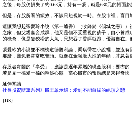
之後，每股仍損失了約0.63元，持有一張，就是630元的帳
但是，存股所看的績效，不該只短視於一時。在股市裡，盲目
這讓我想起張愛玲小說《第一爐香》（收錄於《傾城之戀》）
之家，但父親妻妾成群，他又是個不受重視的孩子，自小養成
的機會，像是隻狡猾的大魚，只想吞了香餌就跑，優游自在。
張愛玲的小說並不標榜道德勝利論，喬琪喬在小說裡，並沒有
那麼，難免要常常吃苦頭。就像在金融股大漲的年頭，才急著
存股者貪圖的「享受」，應該是逐年累增的現金股利；要盡的
若是見一檔愛一檔的輕佻心態，當心股市的報應總是來得奇快，
延伸閱讀
社長投資隨筆系列》股王啟示錄：愛到不能自拔的絕頂之戀
{DS}