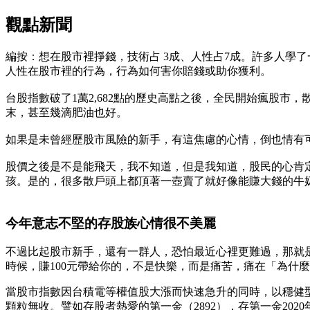
觀點新聞
編按：想在股市裡掙錢，技術占 3成、人性占7成。許多人學
人性在股市裡的行為，行為如何害你賠錢或助你獲利。
台股指數破了1萬2,682點的歷史高點之後，全民開始瘋股
末，甚至幾滴肥油也好。
如果是未曾經歷股市風險的新手，有這焦慮的心情，倒也情有
股價之後是不是能飛天，我不知道，但是我知道，股民的心肯定
孩。是的，很多散戶頭上都頂著一壺賣了就好像能賺大錢的牛
今年意志不堅的存股族心情很不美麗
不過比起股市新手，還有一群人，恐怕最近心裡更難過，那就是
時候，賺100元帶給你的，不是快樂，而是痛苦，痛在「為什麼
當股市指數因台積電等權值股大漲而快速急升的同時，以穩健
顆粒無收。譬如存股者熱愛的第一金（2892），存第一金2020年