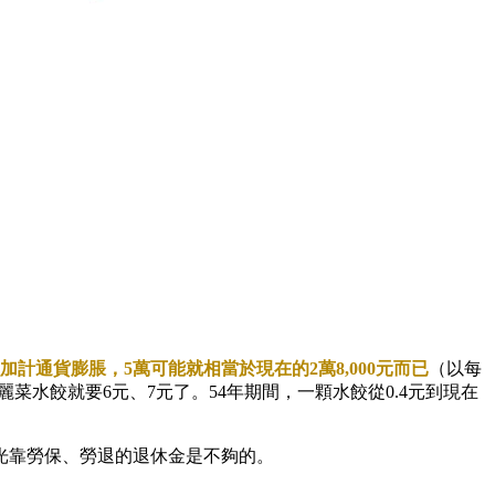
計通貨膨脹，5萬可能就相當於現在的2萬8,000元而已
（以每
菜水餃就要6元、7元了。54年期間，一顆水餃從0.4元到現在
光靠勞保、勞退的退休金是不夠的。