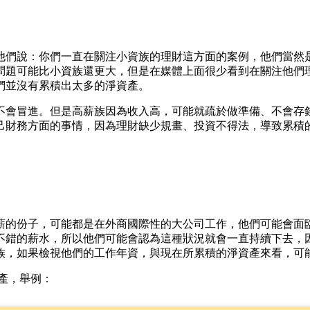
他們說：你們一直在關注小資族的理財這方面的案例，他們當然
們的問題可能比小資族還更大，但是在媒體上面很少看到在關注他
們並沒有累積出太多的淨資產。
不會冒進。但是高薪族因為收入高，可能就疏於做準備、不會存
己財務方面的事情，因為理財缺少規畫、投資不得法，導致累積
薪的份子，可能都是在外商國際性的大公司工作，他們可能會面
不錯的薪水，所以他們可能會認為這種狀況就會一直持續下去，
族，如果檢視他們的工作年資，與現在所累積的淨資產來看，可能
資產，舉例：