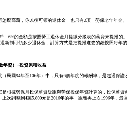
再怎麼高薪，你以後可領的退休金，也只有2項：勞保老年年金、
戶，6%的金額是按照勞工退休金月提繳分級表的薪資來提撥的。
額。勞退新制可領多少退休金，計算方式是把提撥進去的錢按照每年
提繳年資）+投資累積收益
民國94年至106年）中，只有6個年度的報酬率，是超過保證收益
它是根據勞保月投保薪資級距與勞保投保年資計算的，投保薪資
上次調整到4萬5,800元是2016年的事，距離再上次1996年，最