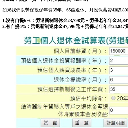
如果我們以勞保投保年資35年、65歲退休、月投保薪資4萬5,
1.沒有自提6%：勞退新制退休金23,798元 + 勞保老年年金24,847元
2.有自提6%：勞退新制退休金47,596元 + 勞保老年年金24,847元=