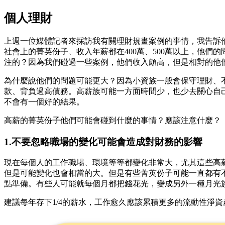
個人理財
上週一位媒體記者來採訪我有關理財規畫案例的事情，我告訴
社會上的菁英份子、收入年薪都在400萬、500萬以上，他
注的？因為我們碰過一些案例，他們收入頗高，但是相對的他
為什麼說他們的問題可能更大？因為小資族一般會保守理財、
款、背負過高債務。高薪族可能一方面時間少，也少去關心自
不會有一個好的結果。
高薪的菁英份子他們可能會碰到什麼的事情？應該注意什麼？
1.不要忽略職場的變化可能會造成對財務的影響
現在每個人的工作職場、環境等等都變化非常大，尤其這些高
但是可能變化也會相當的大。但是有些菁英份子可能一直都有
點準備。有些人可能就每個月都把錢花光，變成另外一種月光
建議每年存下1/4的薪水，工作愈久應該累積更多的流動性淨