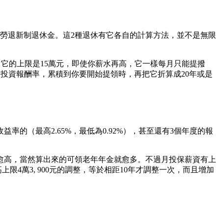
勞退新制退休金。這2種退休有它各自的計算方法，並不是無限
它的上限是15萬元，即使你薪水再高，它一樣每月只能提撥
的投資報酬率，累積到你要開始提領時，再把它折算成20年或是
率的（最高2.65%，最低為0.92%），甚至還有3個年度的報
愈高，當然算出來的可領老年年金就愈多。不過月投保薪資有上
高上限4萬3, 900元的調整，等於相距10年才調整一次，而且增加