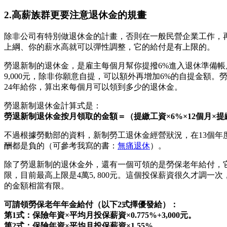
2.高薪族群更要注意退休金的規畫
除非公司有特別做退休金的計畫，否則在一般民營企業工作，
上綱、你的薪水高就可以彈性調整，它的給付是有上限的。
勞退新制的退休金，是雇主每個月幫你提撥6%進入退休準備帳
9,000元，除非你願意自提，可以額外再增加6%的自提金
24年給你，算出來每個月可以領到多少的退休金。
勞退新制退休金計算式是：
勞退新制退休金按月領取的金額＝（提繳工資×6%×12個月×
不過根據勞動部的資料，新制勞工退休金經營狀況，在13個年度（
酬都是負的（可參考我寫的書：
無痛退休
）。
除了勞退新制的退休金外，還有一個可領的是勞保老年給付，
限，目前最高上限是4萬5, 800元。這個投保薪資很久才調一次，
的金額相當有限。
可請領勞保老年年金給付（以下2式擇優發給）：
第1式：保險年資×平均月投保薪資×0.775%+3,000元。
第2式：保險年資×平均月投保薪資×1.55%。