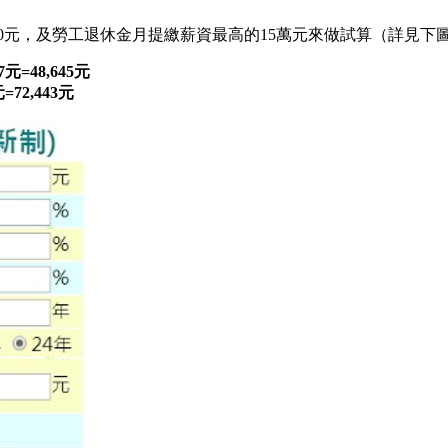
800元，及勞工退休金月提繳薪資最高的15萬元來做試算（詳見下
=48,645元
72,443元