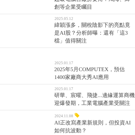
2025.05.12
緯穎漲多，關稅陰影下的亮點竟
是AI股？分析師曝：還有「這3
檔」值得關注
2025.01.17
2025年5月COMPUTEX，預估
1400家廠商大秀AI應用
2025.01.17
研華、宸曜、飛捷...邊緣運算商機
迎爆發期，工業電腦產業受關注
2024.11.08
AI正改寫產業新規則，但投資AI
如何抗波動？
2023.04.27
微軟、Alphabet、Meta財報超乎預