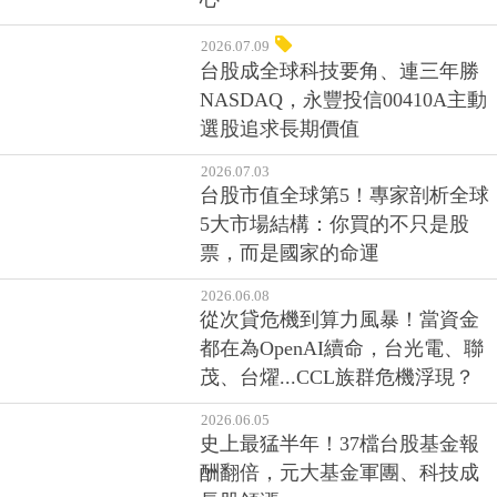
台股成全球科技要角、連三年勝
NASDAQ，永豐投信00410A主動
選股追求長期價值
2026.07.03
台股市值全球第5！專家剖析全球
5大市場結構：你買的不只是股
票，而是國家的命運
2026.06.08
從次貸危機到算力風暴！當資金
都在為OpenAI續命，台光電、聯
茂、台燿...CCL族群危機浮現？
2026.06.05
史上最猛半年！37檔台股基金報
酬翻倍，元大基金軍團、科技成
長股領漲