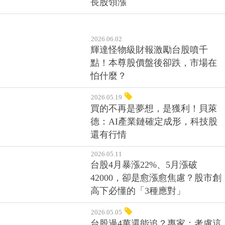
2026.06.02
輝達怪物級財報激勵台股噴千
點！本尊股價盤後卻跌，市場在
怕什麼？
2026.05.19
買的不再是夢想，是獲利！貝萊
德：AI產業鏈確定成形，科技股
還有行情
2026.05.11
台股4月暴漲22%、5月漲破
42000，卻是愈漲愈焦慮？股市創
高下必懂的「3種應對」
2026.05.05
台股過4萬還能追？專家：考慮這
「3大數據」，別急著下車！