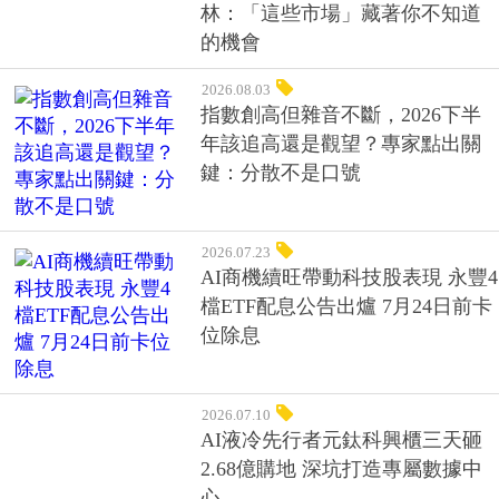
林：「這些市場」藏著你不知道
的機會
2026.08.03
指數創高但雜音不斷，2026下半
年該追高還是觀望？專家點出關
鍵：分散不是口號
2026.07.23
AI商機續旺帶動科技股表現 永豐4
檔ETF配息公告出爐 7月24日前卡
位除息
2026.07.10
AI液冷先行者元鈦科興櫃三天砸
2.68億購地 深坑打造專屬數據中
心
2026.07.09