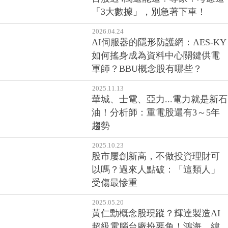
2026.04.24
AI伺服器的隱形防護網：AES-KY
如何搖身成為資料中心關鍵供電
軍師？BBU概念股有哪些？
2025.11.13
華城、士電、亞力...電力就是新石
油！分析師：重電股還有3～5年
趨勢
2025.10.23
股市屢創新高，不做投資理財可
以嗎？過來人點破：「這類人」
受傷最慘重
2025.05.20
黃仁勳概念股現蹤？輝達製造AI
超級電腦台廠扮要角！鴻海、緯
創等企業受矚目