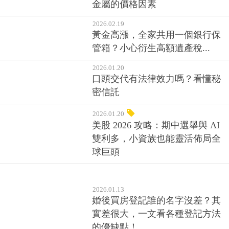
金屬的價格因素
2026.02.19
黃金高漲，全家共用一個銀行保
管箱？小心衍生高額遺產稅...
2026.01.20
口頭交代有法律效力嗎？看懂秘
密信託
2026.01.20
美股 2026 攻略：期中選舉與 AI
雙利多，小資族也能靈活佈局全
球巨頭
2026.01.13
婚後買房登記誰的名字沒差？其
實差很大，一文看各種登記方法
的優缺點！