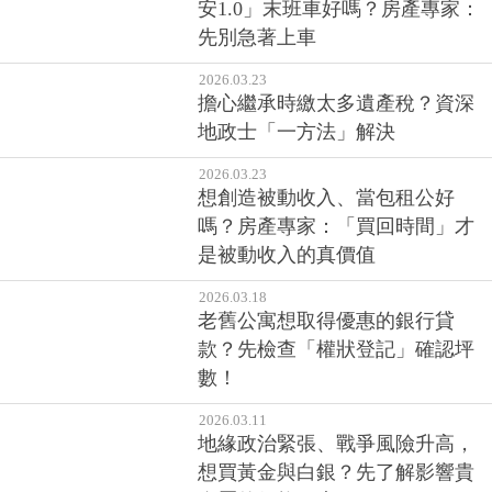
安1.0」末班車好嗎？房產專家：
先別急著上車
2026.03.23
擔心繼承時繳太多遺產稅？資深
地政士「一方法」解決
2026.03.23
想創造被動收入、當包租公好
嗎？房產專家：「買回時間」才
是被動收入的真價值
2026.03.18
老舊公寓想取得優惠的銀行貸
款？先檢查「權狀登記」確認坪
數！
2026.03.11
地緣政治緊張、戰爭風險升高，
想買黃金與白銀？先了解影響貴