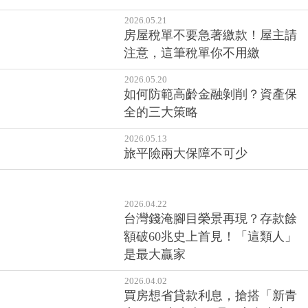
2026.05.21
房屋稅單不要急著繳款！屋主請
注意，這筆稅單你不用繳
2026.05.20
如何防範高齡金融剝削？資產保
全的三大策略
2026.05.13
旅平險兩大保障不可少
2026.04.22
台灣錢淹腳目榮景再現？存款餘
額破60兆史上首見！「這類人」
是最大贏家
2026.04.02
買房想省貸款利息，搶搭「新青