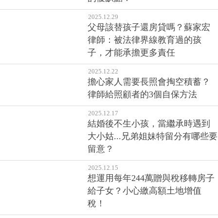
2025.12.29
父母該替孩子還房貸嗎？蘇家宏
律師：被法律界線教育過的孩
子，才能承擔更多責任
2025.12.22
擔心家人需要長照會掏空積蓄？
律師給照顧者的3個自保方法
2025.12.17
結婚後不生小孩，當繼承時遇到
大小姑...兄弟姐妹特留分有哪些要
留意？
2025.12.15
想運用每年244萬贈與稅移轉房子
給子女？小心繳高額土地增值
稅！