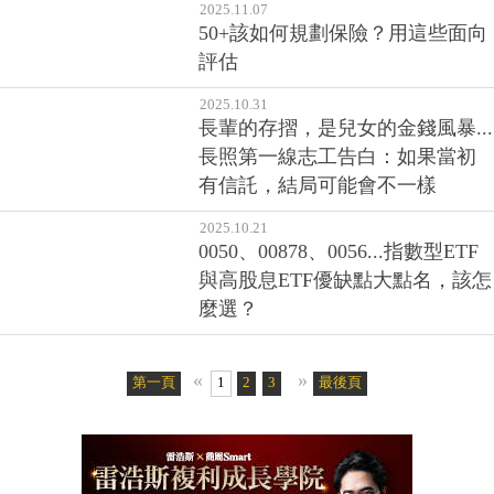
2025.11.07
50+該如何規劃保險？用這些面向
評估
2025.10.31
長輩的存摺，是兒女的金錢風暴...
長照第一線志工告白：如果當初
有信託，結局可能會不一樣
2025.10.21
0050、00878、0056...指數型ETF
與高股息ETF優缺點大點名，該怎
麼選？
«
»
第一頁
1
2
3
4
5
最後頁
6
7
8
9
10
11