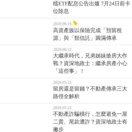
檔ETF配息公告出爐 7月24日前卡
位除息
2026.06.16
高資產族以保險完成「預留稅
源」與「類信託」圓滿傳承
2026.06.12
大繼承時代，兄弟姊妹搶房大作
戰？資深地政士：繼承房產小心
「這些事」！
2026.05.22
留房還是留錢？不動產傳承三大
路徑全解析
2026.05.22
不動產詐騙橫行，怎麼避免一屋
二賣、尾款遭詐？資深地政士有
撇步