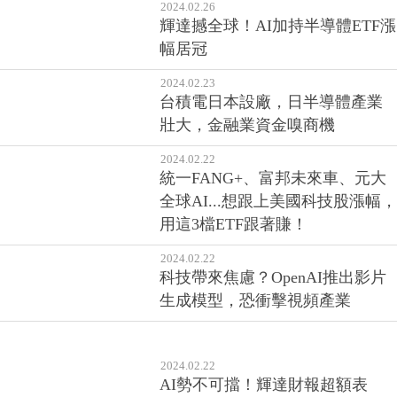
2024.02.26
輝達撼全球！AI加持半導體ETF漲
幅居冠
2024.02.23
台積電日本設廠，日半導體產業
壯大，金融業資金嗅商機
2024.02.22
統一FANG+、富邦未來車、元大
全球AI...想跟上美國科技股漲幅，
用這3檔ETF跟著賺！
2024.02.22
科技帶來焦慮？OpenAI推出影片
生成模型，恐衝擊視頻產業
2024.02.22
AI勢不可擋！輝達財報超額表