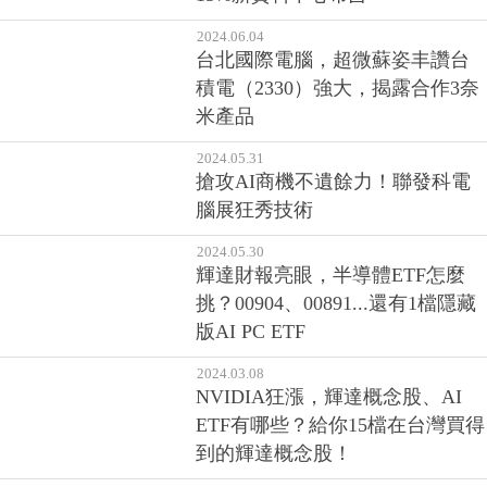
2024.06.04
台北國際電腦，超微蘇姿丰讚台
積電（2330）強大，揭露合作3奈
米產品
2024.05.31
搶攻AI商機不遺餘力！聯發科電
腦展狂秀技術
2024.05.30
輝達財報亮眼，半導體ETF怎麼
挑？00904、00891...還有1檔隱藏
版AI PC ETF
2024.03.08
NVIDIA狂漲，輝達概念股、AI
ETF有哪些？給你15檔在台灣買得
到的輝達概念股！