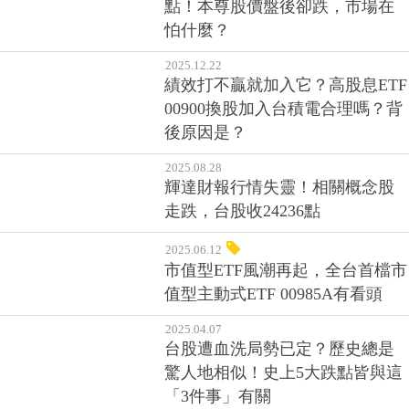
點！本尊股價盤後卻跌，市場在
怕什麼？
2025.12.22
績效打不贏就加入它？高股息ETF
00900換股加入台積電合理嗎？背
後原因是？
2025.08.28
輝達財報行情失靈！相關概念股
走跌，台股收24236點
2025.06.12
市值型ETF風潮再起，全台首檔市
值型主動式ETF 00985A有看頭
2025.04.07
台股遭血洗局勢已定？歷史總是
驚人地相似！史上5大跌點皆與這
「3件事」有關