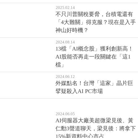
2025.02.14
不只川普關稅要脅，台積電還有
「4大難關」得克服？現在是入手
神山好時機？
2024.08.14
13檔「AI概念股」獲利創新高！
AI股能否再走一段關鍵在「這1
檔」
2024.06.12
外媒點名！台灣「這家」晶片巨
擘疑殺入AI PC市場
2024.06.05
AI伺服器大廠美超微梁見後、黃
仁勳3聲道聊天，梁見後：將拿下
15%新資料中心市占