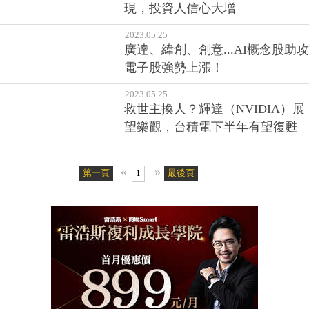
現，投資人信心大增
2023.05.25
廣達、緯創、創意...AI概念股助攻
電子股強勢上漲！
2023.05.25
救世主換人？輝達（NVIDIA）展
望樂觀，台積電下半年有望復甦
«
»
第一頁
1
最後頁