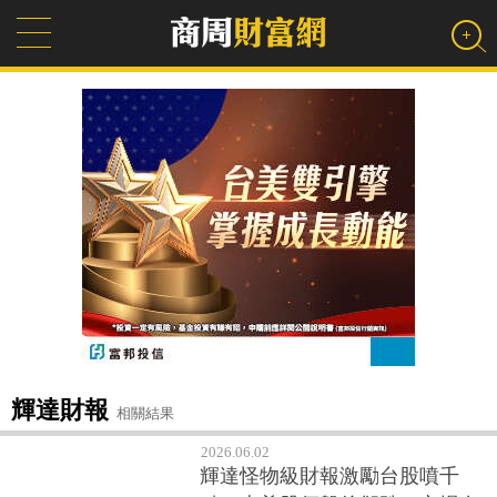
輝達財報
相關結果
2026.06.02
輝達怪物級財報激勵台股噴千