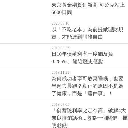
東京黃金期貨創新高 每公克站上
6000日圓
2020.03.10
以「不吃老本」為前提做理財規
畫，才能達到財務自由
2019.08.26
日10年債殖利率一度觸及負
0.285%、逼近歷史低點
2018.11.22
為何成功者寧可放棄睡眠，也要
早起去晨跑？真正的原因不是為
了健康，而是「這件事」！
2018.07.05
「儲蓄險利率比定存高」破解4大
無良推銷話術...忽略一個關鍵，擺
明虧錢