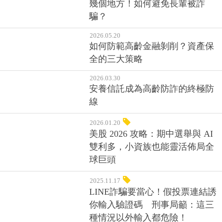
幾個地方！如何避免長輩被詐
騙？
2026.05.20
如何防範高齡金融剝削？資產保
全的三大策略
2026.03.30
安養信託成為高齡防詐的終極防
線
2026.01.20
美股 2026 攻略：期中選舉與 AI
雙利多，小資族也能靈活佈局全
球巨頭
2025.11.17
LINE詐騙要當心！假投票連結誘
你輸入驗證碼 刑事局籲：這三
種情況以外輸入都危險！