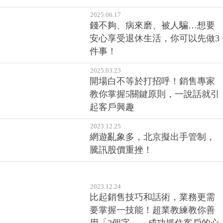
2025.06.17
錢不夠、病來磨、被人騙…想要
安心享受退休生活，你可以先做3
件事！
2025.03.23
開場白不等於打招呼！銷售專家
教你掌握5關鍵原則，一說話就引
起客戶興趣
2023.12.25
網遊亂象多，北京擬出手管制，
騰訊股價重挫！
2023.12.24
比起銷售技巧和話術，業務更需
要掌握一技能！超業教練教你善