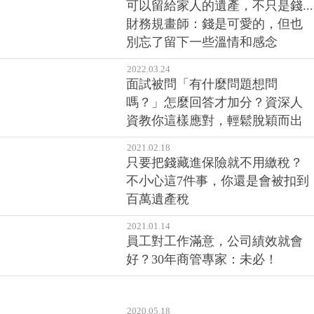
可以留給家人的遺產，不只是錢...
財務規畫師：錢是可愛的，但也
別忘了留下一些溫情和感念
2022.03.24
面試被問「有什麼問題想問
嗎？」怎麼回答才加分？資深人
資教你這樣應對，輕鬆脫穎而出
2021.02.18
只要把錢藏進保險就不用繳稅？
不小心這7件事，你還是會被扣到
百萬遺產稅
2021.01.14
員工對工作滿意，公司績效就會
好？30年商管專家：未必！
2020.05.18