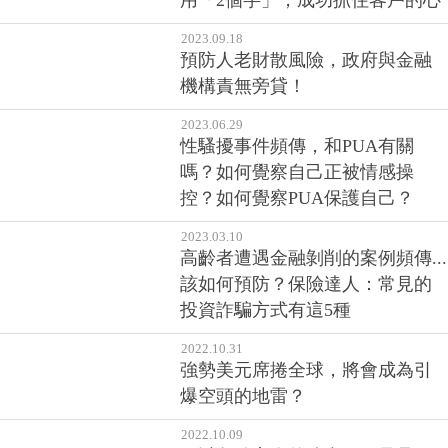
用「2個字」，成功抓住客戶的心
2023.09.18
預防人老財散風險，政府與金融
機構責無旁貸！
2023.06.29
性騷擾事件頻傳，和PUA有關
嗎？如何覺察自己正被情感操
控？如何覺察PUA保護自己？
2023.03.10
高齡者遭遇金融剝削的案例頻傳...
該如何預防？保險達人：常見的
投資詐騙方式有這5種
2022.10.31
強勢美元席捲全球，將會成為引
爆空頭的地雷？
2022.10.09