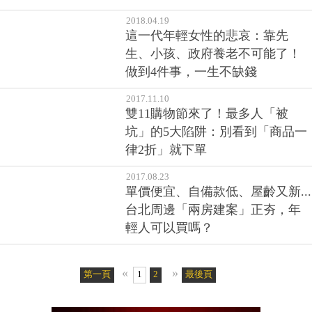
2018.04.19
這一代年輕女性的悲哀：靠先
生、小孩、政府養老不可能了！
做到4件事，一生不缺錢
2017.11.10
雙11購物節來了！最多人「被
坑」的5大陷阱：別看到「商品一
律2折」就下單
2017.08.23
單價便宜、自備款低、屋齡又新...
台北周邊「兩房建案」正夯，年
輕人可以買嗎？
«
»
第一頁
1
2
最後頁