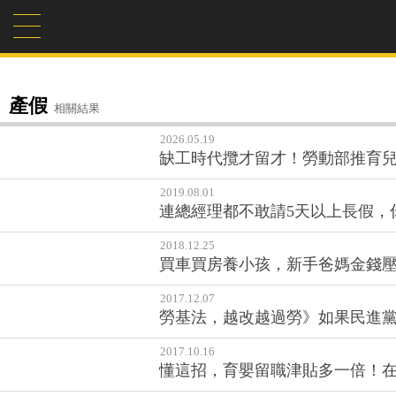
產假
相關結果
2026.05.19
缺工時代攬才留才！勞動部推育
2019.08.01
連總經理都不敢請5天以上長假，
2018.12.25
買車買房養小孩，新手爸媽金錢壓
2017.12.07
勞基法，越改越過勞》如果民進
2017.10.16
懂這招，育嬰留職津貼多一倍！