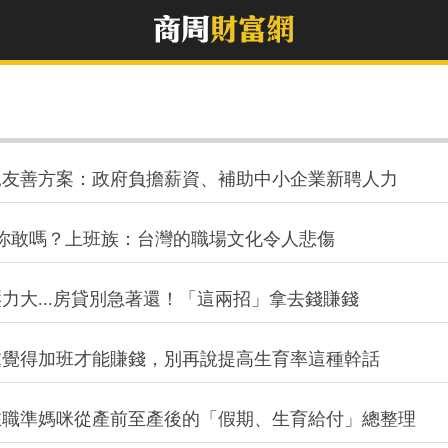
兒友善方案：政府負擔薪資、補助中小企業新聘人力
你敢嗎？上班族：台灣的職場文化令人悲傷
力大...房貸別急著還！「這兩招」拿去錢賺錢
黨覺得加班才能賺錢，別再說提高生育率這種幹話
在職準媽咪從產前至產後的「假期、生育給付」總整理