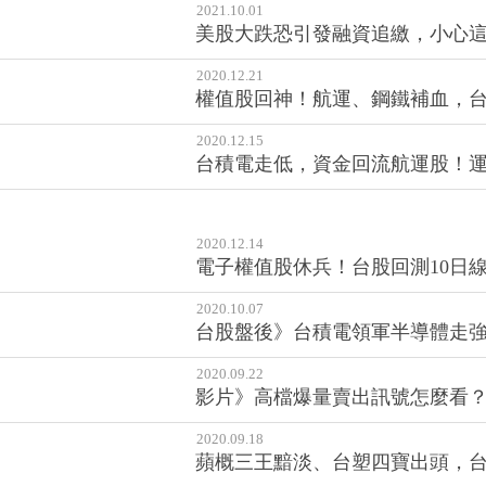
2021.10.01
美股大跌恐引發融資追繳，小心這2
2020.12.21
權值股回神！航運、鋼鐵補血，台股大
2020.12.15
台積電走低，資金回流航運股！運
2020.12.14
電子權值股休兵！台股回測10日線，
2020.10.07
台股盤後》台積電領軍半導體走
2020.09.22
影片》高檔爆量賣出訊號怎麼看？
2020.09.18
蘋概三王黯淡、台塑四寶出頭，台股