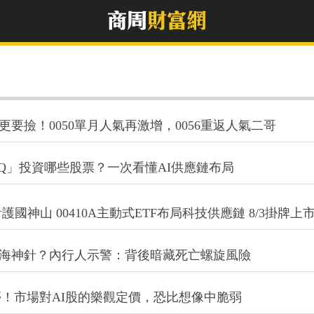
時更要撿！0050單月人氣再激增，0056重返人氣二哥
QQQ」投資哪些股票？一次看懂AI供應鏈布局
國神山 00410A主動式ETF布局科技供應鏈 8/3掛牌上