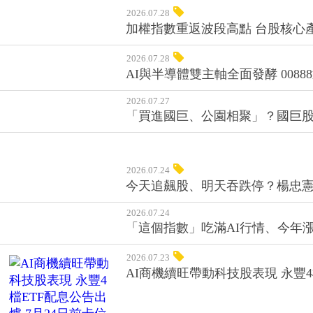
ETF愈跌愈買，成台股大跌時的
2026.07.31
台股震盪、融資斷頭與當沖成惡夢
2026.07.28
加權指數重返波段高點 台股核心產
2026.07.28
AI與半導體雙主軸全面發酵 008
2026.07.27
「買進國巨、公園相聚」？國巨
2026.07.24
今天追飆股、明天吞跌停？楊忠憲
2026.07.24
「這個指數」吃滿AI行情、今年