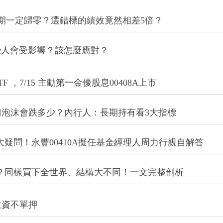
長期一定歸零？選錯標的績效竟然相差5倍？
些人會受影響？該怎麼應對？
，7/15 主動第一金優股息00408A上市
I泡沫會跌多少？內行人：長期持有看3大指標
4 大疑問！永豐00410A擬任基金經理人周力行親自解答
誰更好？同樣買下全世界、結構大不同！一文完整剖析
投資不單押