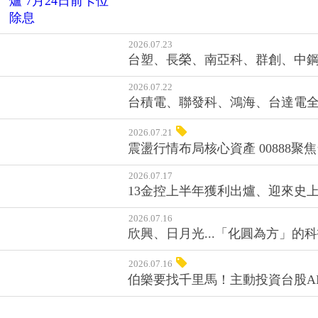
2026.07.23
AI商機續旺帶動科技股表現 永豐4
2026.07.23
台塑、長榮、南亞科、群創、中鋼.
2026.07.22
台積電、聯發科、鴻海、台達電全面
2026.07.21
震盪行情布局核心資產 00888聚
2026.07.17
13金控上半年獲利出爐、迎來史上
2026.07.16
欣興、日月光...「化圓為方」的科
2026.07.16
伯樂要找千里馬！主動投資台股AI艦