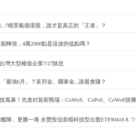
檔ETF配息公告出爐 7月24日前卡位除息
..7檔景氣循環股，誰才是真正的「王者」？
轉強，4萬2000點是這波的低點嗎？
焦台灣大型權值企業7/27除息
「最強6月」？富邦金、國泰金...誰最會賺？
技風暴！先進封裝新戰場：CoWoS、CoPoS、CoWoP誰
隊、更勝一籌 永豐投信首檔科技型台股ETF00410Ａ 7/