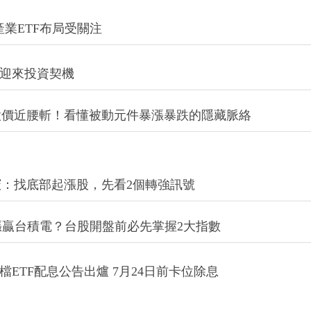
定海神針？內行人示警：背後暗藏死亡螺旋風險
！市場對AI股的樂觀定價，恐比想像中脆弱
業ETF布局受關注
88迎來投資契機
股價近腰斬！看懂被動元件暴漲暴跌的隱藏脈絡
：找底部起漲股，先看2個轉強訊號
漲贏台積電？台股開盤前必先掌握2大指數