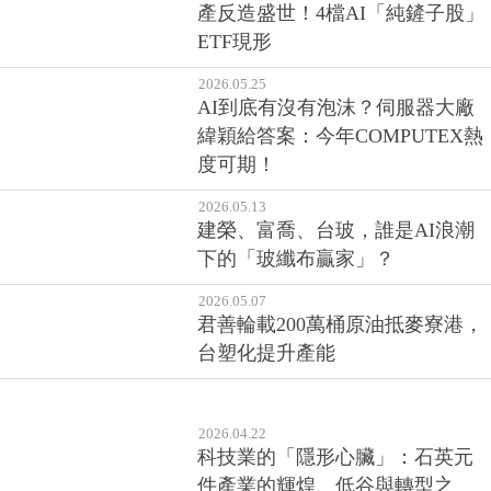
產反造盛世！4檔AI「純鏟子股」
ETF現形
2026.05.25
AI到底有沒有泡沫？伺服器大廠
緯穎給答案：今年COMPUTEX熱
度可期！
2026.05.13
建榮、富喬、台玻，誰是AI浪潮
下的「玻纖布贏家」？
2026.05.07
君善輪載200萬桶原油抵麥寮港，
台塑化提升產能
2026.04.22
科技業的「隱形心臟」：石英元
件產業的輝煌、低谷與轉型之