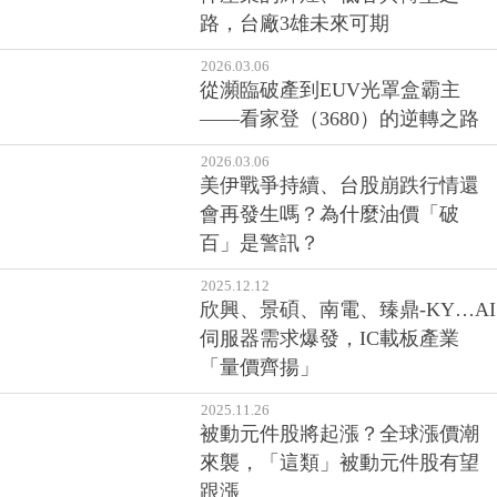
路，台廠3雄未來可期
2026.03.06
從瀕臨破產到EUV光罩盒霸主
——看家登（3680）的逆轉之路
2026.03.06
美伊戰爭持續、台股崩跌行情還
會再發生嗎？為什麼油價「破
百」是警訊？
2025.12.12
欣興、景碩、南電、臻鼎-KY…AI
伺服器需求爆發，IC載板產業
「量價齊揚」
2025.11.26
被動元件股將起漲？全球漲價潮
來襲，「這類」被動元件股有望
跟漲