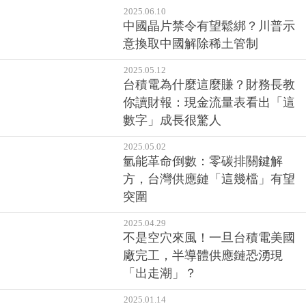
2025.06.10
中國晶片禁令有望鬆綁？川普示
意換取中國解除稀土管制
2025.05.12
台積電為什麼這麼賺？財務長教
你讀財報：現金流量表看出「這
數字」成長很驚人
2025.05.02
氫能革命倒數：零碳排關鍵解
方，台灣供應鏈「這幾檔」有望
突圍
2025.04.29
不是空穴來風！一旦台積電美國
廠完工，半導體供應鏈恐湧現
「出走潮」？
2025.01.14