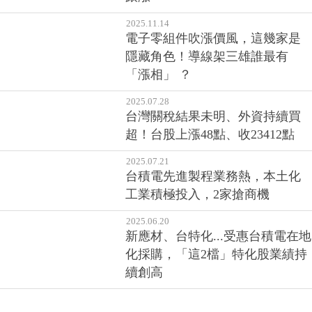
2025.11.14
電子零組件吹漲價風，這幾家是
隱藏角色！導線架三雄誰最有
「漲相」 ？
2025.07.28
台灣關稅結果未明、外資持續買
超！台股上漲48點、收23412點
2025.07.21
台積電先進製程業務熱，本土化
工業積極投入，2家搶商機
2025.06.20
新應材、台特化...受惠台積電在地
化採購，「這2檔」特化股業績持
續創高