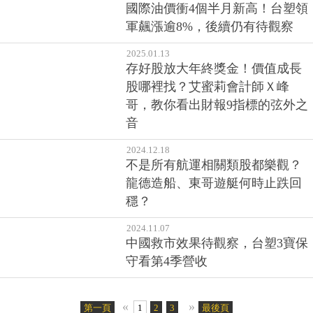
國際油價衝4個半月新高！台塑領
軍飆漲逾8%，後續仍有待觀察
2025.01.13
存好股放大年終獎金！價值成長
股哪裡找？艾蜜莉會計師Ｘ峰
哥，教你看出財報9指標的弦外之
音
2024.12.18
不是所有航運相關類股都樂觀？
龍德造船、東哥遊艇何時止跌回
穩？
2024.11.07
中國救市效果待觀察，台塑3寶保
守看第4季營收
«
»
第一頁
1
2
3
4
5
最後頁
6
7
8
9
10
11