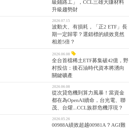
級鋪路工」，CCL三雄大賺材料
升級趨勢財
2026.07.15
波動大、有損耗，「正2 ETF」長
期一定歸零？選錯標的績效竟然
相差5倍？
2026.06.08
全台首檔稀土ETF募集破42億，野
村投信：後石油時代資本將湧向
關鍵礦產
2026.06.08
從次貸危機到算力風暴！當資金
都在為OpenAI續命，台光電、聯
茂、台燿...CCL族群危機浮現？
2026.05.26
00988A績效超越00981A？AGI難