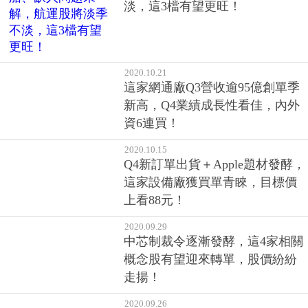
Q4新訂單出貨＋Apple題材發酵，
這家設備廠獲買單青睞，目標價
上看88元！
2020.09.29
中芯制裁令逐漸發酵，這4家相關
概念股有望迎來轉單，股價紛紛
走揚！
2020.09.26
美股盤後》逢低搶買科技股！道
瓊漲逾300點，那指創2週來最大
漲幅
2020.09.24
這家散熱廠訂單滿手，前7月累計
EPS已賺贏去年全年，開盤跳漲秒
填息，股價更創歷史新高！
2020.09.22