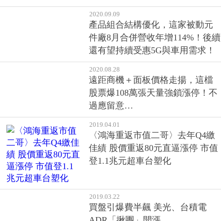
2019.04.01
〈鴻海重返市值二哥〉去年Q4繳
佳績 股價重返80元直逼漲停 市值
登1.1兆元超車台塑化
2019.03.22
買盤引爆費半飆 美光、台積電
ADR「揪團」開漲
2017.01.20
川普、馬斯克變麻吉！Tesla搭回
美製造順風車，選後飆
2016.08.29
債券基金配的息...可能是從本金裡
扣！不想被扣到本金，你該買的
是單一債券
2016.08.19