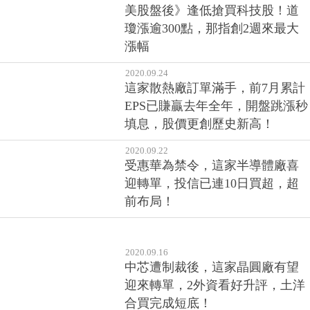
受惠華為禁令，這家半導體廠喜
迎轉單，投信已連10日買超，超
前布局！
2020.09.16
中芯遭制裁後，這家晶圓廠有望
迎來轉單，2外資看好升評，土洋
合買完成短底！
2020.09.09
產品組合結構優化，這家被動元
件廠8月合併營收年增114%！後續
還有望持續受惠5G與車用需求！
2020.08.28
遠距商機＋面板價格走揚，這檔
股票爆108萬張天量強鎖漲停！不
過應留意…