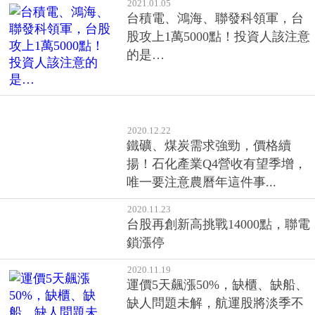
2020.12.22
鐵礦、煤炭需求強勁，價格續
揚！石化產業Q4營收有望季增，
唯一要注意農曆年這件事...
2020.11.23
台股再創新高挑戰14000點，聯電
鎖漲停
2020.11.19
運價5天飆漲50%，缺櫃、缺船、
缺人問題未解，航運股將淡季不
淡，這3檔有望更旺！
2020.10.21
這家網通廠Q3營收逾95億創單季
新高，Q4業績成長性看佳，內外
資6連買！
2020.10.15