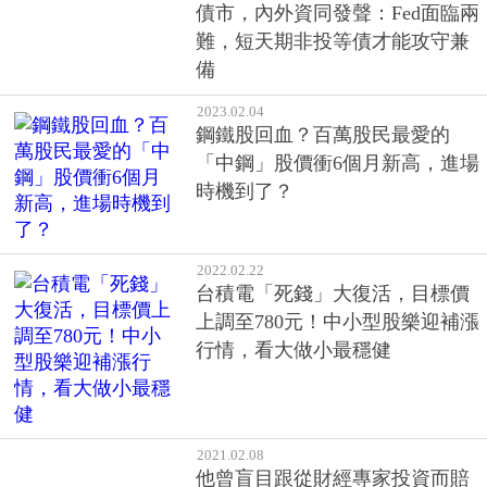
債市，內外資同發聲：Fed面臨兩
難，短天期非投等債才能攻守兼
備
2023.02.04
鋼鐵股回血？百萬股民最愛的
「中鋼」股價衝6個月新高，進場
時機到了？
2022.02.22
台積電「死錢」大復活，目標價
上調至780元！中小型股樂迎補漲
行情，看大做小最穩健
2021.02.08
他曾盲目跟從財經專家投資而賠
錢收場⋯培養自己判斷股票的習
慣，才是致勝關鍵
2021.01.19