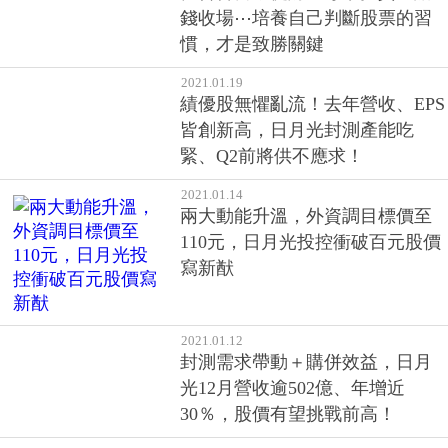
績優股無懼亂流！去年營收、EPS
皆創新高，日月光封測產能吃
緊、Q2前將供不應求！
2021.01.14
兩大動能升溫，外資調目標價至
110元，日月光投控衝破百元股價
寫新猷
2021.01.12
封測需求帶動＋購併效益，日月
光12月營收逾502億、年增近
30％，股價有望挑戰前高！
2021.01.05
台積電、鴻海、聯發科領軍，台
股攻上1萬5000點！投資人該注意
的是…