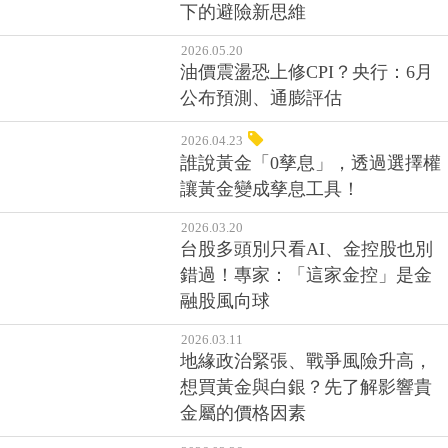
下的避險新思維
2026.05.20
油價震盪恐上修CPI？央行：6月
公布預測、通膨評估
2026.04.23
誰說黃金「0孳息」，透過選擇權
讓黃金變成孳息工具！
2026.03.20
台股多頭別只看AI、金控股也別
錯過！專家：「這家金控」是金
融股風向球
2026.03.11
地緣政治緊張、戰爭風險升高，
想買黃金與白銀？先了解影響貴
金屬的價格因素