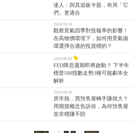
達人：與其追板卡股，布局「它
們」更適合
2024.10.18
觀察景氣四季對投報率的影響！
在高物價環境下，如何用景氣循
環選擇合適的投資標的？
2024.09.06
FED降息週期即將啟動？ 下半年
標普500指數走勢3種可能劇本全
解析
2024.08.30
房市熱，買預售屋轉手賺很大？
用期貨概念告訴你，為何預售屋
並非穩賺不賠