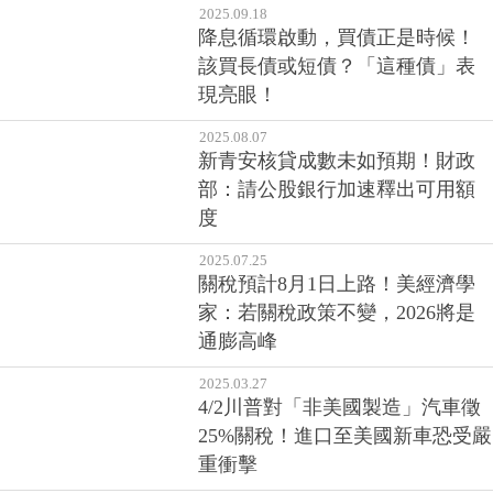
2025.09.18
降息循環啟動，買債正是時候！
該買長債或短債？「這種債」表
現亮眼！
2025.08.07
新青安核貸成數未如預期！財政
部：請公股銀行加速釋出可用額
度
2025.07.25
關稅預計8月1日上路！美經濟學
家：若關稅政策不變，2026將是
通膨高峰
2025.03.27
4/2川普對「非美國製造」汽車徵
25%關稅！進口至美國新車恐受嚴
重衝擊