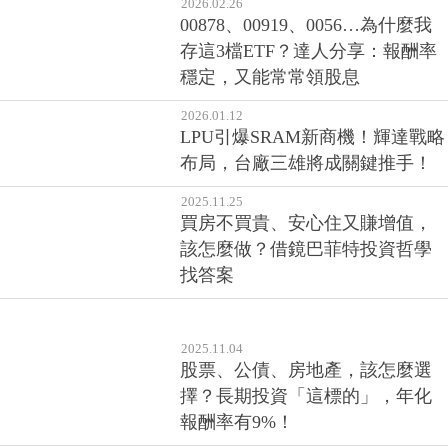
2026.02.26
00878、00919、0056…為什麼我
存這3檔ETF？達人分享：報酬率
穩定，又能常常領股息
2026.01.12
LPU引爆SRAM新商機！輝達戰略
布局，台廠三雄將成關鍵推手！
2025.11.25
買房不買貴、安心住又賺增值，
該怎麼做？借鏡巴菲特投資哲學
找答案
2025.11.04
股票、公債、房地產，該怎麼選
擇？長期投資「這標的」，年化
報酬率有9%！