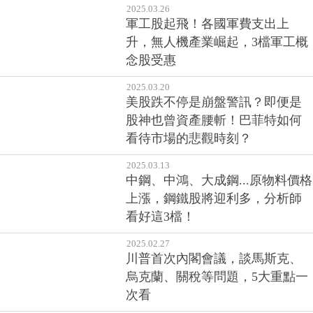
2025.03.26
軍工股起飛！各國軍費支出上
升，無人機產業崛起，3檔軍工概
念股受惠
2025.03.20
美股跌不停是崩盤警訊？即便是
股神也曾資產腰斬！巴菲特如何
看待市場的悲觀時刻？
2025.03.13
中鋼、中鴻、大成鋼...原物料價格
上漲，鋼鐵股將迎利多，分析師
看好這3檔！
2025.02.27
川普首次內閣會議，談馬斯克、
烏克蘭、關稅等問題，5大重點一
次看