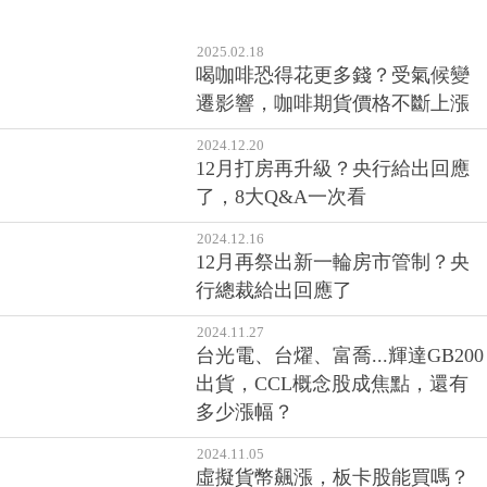
2025.02.18
喝咖啡恐得花更多錢？受氣候變
遷影響，咖啡期貨價格不斷上漲
2024.12.20
12月打房再升級？央行給出回應
了，8大Q&A一次看
2024.12.16
12月再祭出新一輪房市管制？央
行總裁給出回應了
2024.11.27
台光電、台燿、富喬...輝達GB200
出貨，CCL概念股成焦點，還有
多少漲幅？
2024.11.05
虛擬貨幣飆漲，板卡股能買嗎？